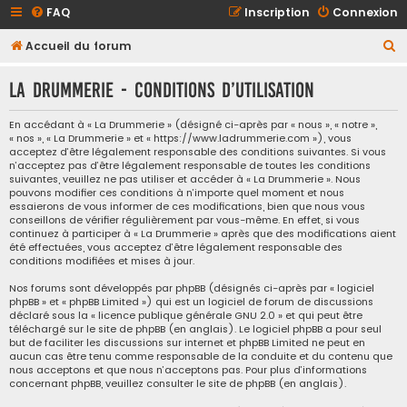
FAQ
Inscription
Connexion
R
Accueil du forum
e
La Drummerie - Conditions d’utilisation
c
h
En accédant à « La Drummerie » (désigné ci-après par « nous », « notre »,
« nos », « La Drummerie » et « https://www.ladrummerie.com »), vous
e
acceptez d’être légalement responsable des conditions suivantes. Si vous
r
n’acceptez pas d’être légalement responsable de toutes les conditions
suivantes, veuillez ne pas utiliser et accéder à « La Drummerie ». Nous
c
pouvons modifier ces conditions à n’importe quel moment et nous
essaierons de vous informer de ces modifications, bien que nous vous
h
conseillons de vérifier régulièrement par vous-même. En effet, si vous
e
continuez à participer à « La Drummerie » après que des modifications aient
été effectuées, vous acceptez d’être légalement responsable des
r
conditions modifiées et mises à jour.
Nos forums sont développés par phpBB (désignés ci-après par « logiciel
phpBB » et « phpBB Limited ») qui est un logiciel de forum de discussions
déclaré sous la «
licence publique générale GNU 2.0
» et qui peut être
téléchargé sur
le site de phpBB
(en anglais). Le logiciel phpBB a pour seul
but de faciliter les discussions sur internet et phpBB Limited ne peut en
aucun cas être tenu comme responsable de la conduite et du contenu que
nous acceptons et que nous n’acceptons pas. Pour plus d’informations
concernant phpBB, veuillez consulter
le site de phpBB
(en anglais).