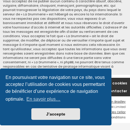
Vous acceptez de ne publier aucun contenu à caractère abusif, obscène,
vulgaire, diffamatoire, choquant, menaçant, pornographique, etc. qui
pourrait transgresser la législation de votre pays, du pays dans lequel le
serveur de « La Drummerie » est hébergé ou encore la loi internationale. Si
vous ne respectez pas ces dispositions, vous vous exposez à un
bannissement immédiat et définitif et nous nous réservons le droit d’avertir
votre fournisseur d’accès à internet et les autorités officielles. L’adresse IP de
tous les messages est enregistrée afin d’aider au renforcement de ces
conditions. Vous acceptez le fait que « La Drummerie » ait le droit de
supprimer, de modifier, de déplacer ou de verrouiller n’importe quel sujet et
message à n’importe quel moment si nous estimons cela nécessaire. En
tant qu’utilisateur, vous acceptez que toutes les informations que vous avez
renseignées soient enregistrées dans notre base de données. Bien que ces
informations ne seront pas diffusées à une tierce partie sans votre
consentement, ni « La Drummerie », ni phpBB, ne pourront être tenus comme
responsables en cas de tentative de piratage informatique visant à
compromettre vos données.
En poursuivant votre navigation sur ce site, vous
Accueil du forum
Supprimer les cookies
acceptez l’utilisation de cookies vous permettant
Nous contacter
de bénéficier d’une expérience de navigation
optimale.
En savoir plus…
Flat Style by
Ian Bradley
Développé par
phpBB
® Forum Software © phpBB Limited
Traduction française officielle
©
Miles Cellar
J’accepte
Confidentialité
|
Conditions