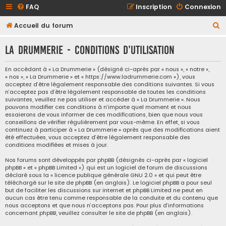
FAQ
Inscription
Connexion
R
Accueil du forum
e
La Drummerie - Conditions d’utilisation
c
h
En accédant à « La Drummerie » (désigné ci-après par « nous », « notre »,
« nos », « La Drummerie » et « https://www.ladrummerie.com »), vous
e
acceptez d’être légalement responsable des conditions suivantes. Si vous
r
n’acceptez pas d’être légalement responsable de toutes les conditions
suivantes, veuillez ne pas utiliser et accéder à « La Drummerie ». Nous
c
pouvons modifier ces conditions à n’importe quel moment et nous
essaierons de vous informer de ces modifications, bien que nous vous
h
conseillons de vérifier régulièrement par vous-même. En effet, si vous
e
continuez à participer à « La Drummerie » après que des modifications aient
été effectuées, vous acceptez d’être légalement responsable des
r
conditions modifiées et mises à jour.
Nos forums sont développés par phpBB (désignés ci-après par « logiciel
phpBB » et « phpBB Limited ») qui est un logiciel de forum de discussions
déclaré sous la «
licence publique générale GNU 2.0
» et qui peut être
téléchargé sur
le site de phpBB
(en anglais). Le logiciel phpBB a pour seul
but de faciliter les discussions sur internet et phpBB Limited ne peut en
aucun cas être tenu comme responsable de la conduite et du contenu que
nous acceptons et que nous n’acceptons pas. Pour plus d’informations
concernant phpBB, veuillez consulter
le site de phpBB
(en anglais).