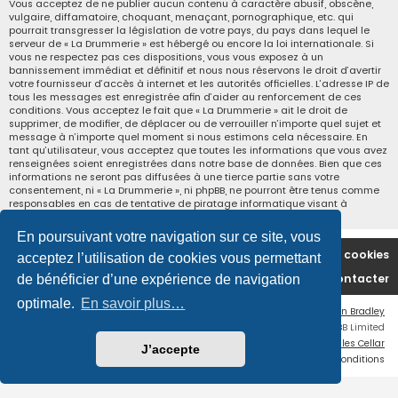
Vous acceptez de ne publier aucun contenu à caractère abusif, obscène,
vulgaire, diffamatoire, choquant, menaçant, pornographique, etc. qui
pourrait transgresser la législation de votre pays, du pays dans lequel le
serveur de « La Drummerie » est hébergé ou encore la loi internationale. Si
vous ne respectez pas ces dispositions, vous vous exposez à un
bannissement immédiat et définitif et nous nous réservons le droit d’avertir
votre fournisseur d’accès à internet et les autorités officielles. L’adresse IP de
tous les messages est enregistrée afin d’aider au renforcement de ces
conditions. Vous acceptez le fait que « La Drummerie » ait le droit de
supprimer, de modifier, de déplacer ou de verrouiller n’importe quel sujet et
message à n’importe quel moment si nous estimons cela nécessaire. En
tant qu’utilisateur, vous acceptez que toutes les informations que vous avez
renseignées soient enregistrées dans notre base de données. Bien que ces
informations ne seront pas diffusées à une tierce partie sans votre
consentement, ni « La Drummerie », ni phpBB, ne pourront être tenus comme
responsables en cas de tentative de piratage informatique visant à
compromettre vos données.
En poursuivant votre navigation sur ce site, vous
Accueil du forum
Supprimer les cookies
acceptez l’utilisation de cookies vous permettant
Nous contacter
de bénéficier d’une expérience de navigation
optimale.
En savoir plus…
Flat Style by
Ian Bradley
Développé par
phpBB
® Forum Software © phpBB Limited
Traduction française officielle
©
Miles Cellar
J’accepte
Confidentialité
|
Conditions