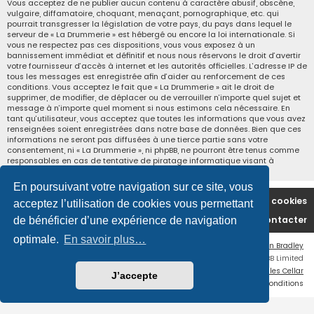
Vous acceptez de ne publier aucun contenu à caractère abusif, obscène,
vulgaire, diffamatoire, choquant, menaçant, pornographique, etc. qui
pourrait transgresser la législation de votre pays, du pays dans lequel le
serveur de « La Drummerie » est hébergé ou encore la loi internationale. Si
vous ne respectez pas ces dispositions, vous vous exposez à un
bannissement immédiat et définitif et nous nous réservons le droit d’avertir
votre fournisseur d’accès à internet et les autorités officielles. L’adresse IP de
tous les messages est enregistrée afin d’aider au renforcement de ces
conditions. Vous acceptez le fait que « La Drummerie » ait le droit de
supprimer, de modifier, de déplacer ou de verrouiller n’importe quel sujet et
message à n’importe quel moment si nous estimons cela nécessaire. En
tant qu’utilisateur, vous acceptez que toutes les informations que vous avez
renseignées soient enregistrées dans notre base de données. Bien que ces
informations ne seront pas diffusées à une tierce partie sans votre
consentement, ni « La Drummerie », ni phpBB, ne pourront être tenus comme
responsables en cas de tentative de piratage informatique visant à
compromettre vos données.
En poursuivant votre navigation sur ce site, vous
Accueil du forum
Supprimer les cookies
acceptez l’utilisation de cookies vous permettant
Nous contacter
de bénéficier d’une expérience de navigation
optimale.
En savoir plus…
Flat Style by
Ian Bradley
Développé par
phpBB
® Forum Software © phpBB Limited
Traduction française officielle
©
Miles Cellar
J’accepte
Confidentialité
|
Conditions