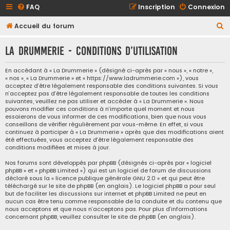
FAQ
Inscription
Connexion
R
Accueil du forum
e
La Drummerie - Conditions d’utilisation
c
h
En accédant à « La Drummerie » (désigné ci-après par « nous », « notre »,
« nos », « La Drummerie » et « https://www.ladrummerie.com »), vous
e
acceptez d’être légalement responsable des conditions suivantes. Si vous
r
n’acceptez pas d’être légalement responsable de toutes les conditions
suivantes, veuillez ne pas utiliser et accéder à « La Drummerie ». Nous
c
pouvons modifier ces conditions à n’importe quel moment et nous
essaierons de vous informer de ces modifications, bien que nous vous
h
conseillons de vérifier régulièrement par vous-même. En effet, si vous
e
continuez à participer à « La Drummerie » après que des modifications aient
été effectuées, vous acceptez d’être légalement responsable des
r
conditions modifiées et mises à jour.
Nos forums sont développés par phpBB (désignés ci-après par « logiciel
phpBB » et « phpBB Limited ») qui est un logiciel de forum de discussions
déclaré sous la «
licence publique générale GNU 2.0
» et qui peut être
téléchargé sur
le site de phpBB
(en anglais). Le logiciel phpBB a pour seul
but de faciliter les discussions sur internet et phpBB Limited ne peut en
aucun cas être tenu comme responsable de la conduite et du contenu que
nous acceptons et que nous n’acceptons pas. Pour plus d’informations
concernant phpBB, veuillez consulter
le site de phpBB
(en anglais).