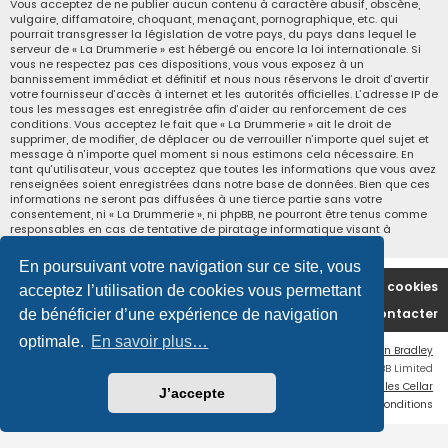
Vous acceptez de ne publier aucun contenu à caractère abusif, obscène,
vulgaire, diffamatoire, choquant, menaçant, pornographique, etc. qui
pourrait transgresser la législation de votre pays, du pays dans lequel le
serveur de « La Drummerie » est hébergé ou encore la loi internationale. Si
vous ne respectez pas ces dispositions, vous vous exposez à un
bannissement immédiat et définitif et nous nous réservons le droit d’avertir
votre fournisseur d’accès à internet et les autorités officielles. L’adresse IP de
tous les messages est enregistrée afin d’aider au renforcement de ces
conditions. Vous acceptez le fait que « La Drummerie » ait le droit de
supprimer, de modifier, de déplacer ou de verrouiller n’importe quel sujet et
message à n’importe quel moment si nous estimons cela nécessaire. En
tant qu’utilisateur, vous acceptez que toutes les informations que vous avez
renseignées soient enregistrées dans notre base de données. Bien que ces
informations ne seront pas diffusées à une tierce partie sans votre
consentement, ni « La Drummerie », ni phpBB, ne pourront être tenus comme
responsables en cas de tentative de piratage informatique visant à
compromettre vos données.
En poursuivant votre navigation sur ce site, vous
Accueil du forum
Supprimer les cookies
acceptez l’utilisation de cookies vous permettant
Nous contacter
de bénéficier d’une expérience de navigation
optimale.
En savoir plus…
Flat Style by
Ian Bradley
Développé par
phpBB
® Forum Software © phpBB Limited
Traduction française officielle
©
Miles Cellar
J’accepte
Confidentialité
|
Conditions