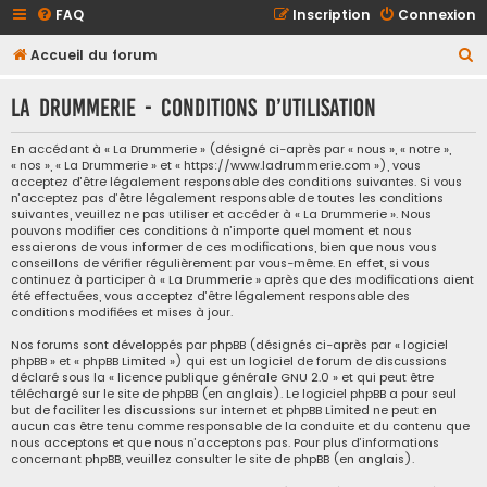
FAQ
Inscription
Connexion
R
Accueil du forum
e
La Drummerie - Conditions d’utilisation
c
h
En accédant à « La Drummerie » (désigné ci-après par « nous », « notre »,
« nos », « La Drummerie » et « https://www.ladrummerie.com »), vous
e
acceptez d’être légalement responsable des conditions suivantes. Si vous
r
n’acceptez pas d’être légalement responsable de toutes les conditions
suivantes, veuillez ne pas utiliser et accéder à « La Drummerie ». Nous
c
pouvons modifier ces conditions à n’importe quel moment et nous
essaierons de vous informer de ces modifications, bien que nous vous
h
conseillons de vérifier régulièrement par vous-même. En effet, si vous
e
continuez à participer à « La Drummerie » après que des modifications aient
été effectuées, vous acceptez d’être légalement responsable des
r
conditions modifiées et mises à jour.
Nos forums sont développés par phpBB (désignés ci-après par « logiciel
phpBB » et « phpBB Limited ») qui est un logiciel de forum de discussions
déclaré sous la «
licence publique générale GNU 2.0
» et qui peut être
téléchargé sur
le site de phpBB
(en anglais). Le logiciel phpBB a pour seul
but de faciliter les discussions sur internet et phpBB Limited ne peut en
aucun cas être tenu comme responsable de la conduite et du contenu que
nous acceptons et que nous n’acceptons pas. Pour plus d’informations
concernant phpBB, veuillez consulter
le site de phpBB
(en anglais).