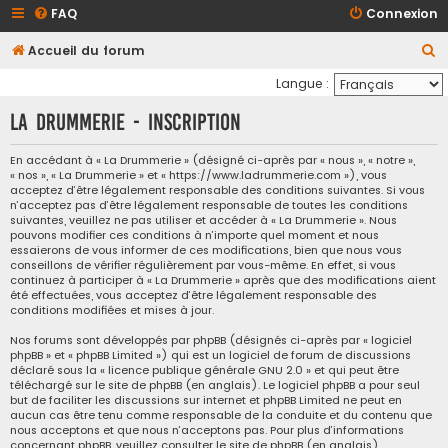
FAQ
Connexion
R
Accueil du forum
e
Langue :
c
La Drummerie - Inscription
h
e
En accédant à « La Drummerie » (désigné ci-après par « nous », « notre »,
« nos », « La Drummerie » et « https://www.ladrummerie.com »), vous
r
acceptez d’être légalement responsable des conditions suivantes. Si vous
c
n’acceptez pas d’être légalement responsable de toutes les conditions
suivantes, veuillez ne pas utiliser et accéder à « La Drummerie ». Nous
h
pouvons modifier ces conditions à n’importe quel moment et nous
essaierons de vous informer de ces modifications, bien que nous vous
e
conseillons de vérifier régulièrement par vous-même. En effet, si vous
continuez à participer à « La Drummerie » après que des modifications aient
r
été effectuées, vous acceptez d’être légalement responsable des
conditions modifiées et mises à jour.
Nos forums sont développés par phpBB (désignés ci-après par « logiciel
phpBB » et « phpBB Limited ») qui est un logiciel de forum de discussions
déclaré sous la «
licence publique générale GNU 2.0
» et qui peut être
téléchargé sur
le site de phpBB
(en anglais). Le logiciel phpBB a pour seul
but de faciliter les discussions sur internet et phpBB Limited ne peut en
aucun cas être tenu comme responsable de la conduite et du contenu que
nous acceptons et que nous n’acceptons pas. Pour plus d’informations
concernant phpBB, veuillez consulter
le site de phpBB
(en anglais).