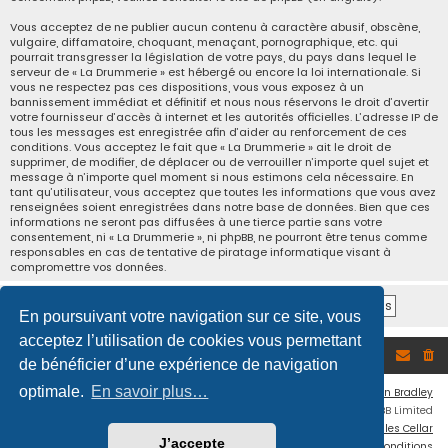
Vous acceptez de ne publier aucun contenu à caractère abusif, obscène,
vulgaire, diffamatoire, choquant, menaçant, pornographique, etc. qui
pourrait transgresser la législation de votre pays, du pays dans lequel le
serveur de « La Drummerie » est hébergé ou encore la loi internationale. Si
vous ne respectez pas ces dispositions, vous vous exposez à un
bannissement immédiat et définitif et nous nous réservons le droit d’avertir
votre fournisseur d’accès à internet et les autorités officielles. L’adresse IP de
tous les messages est enregistrée afin d’aider au renforcement de ces
conditions. Vous acceptez le fait que « La Drummerie » ait le droit de
supprimer, de modifier, de déplacer ou de verrouiller n’importe quel sujet et
message à n’importe quel moment si nous estimons cela nécessaire. En
tant qu’utilisateur, vous acceptez que toutes les informations que vous avez
renseignées soient enregistrées dans notre base de données. Bien que ces
informations ne seront pas diffusées à une tierce partie sans votre
consentement, ni « La Drummerie », ni phpBB, ne pourront être tenus comme
responsables en cas de tentative de piratage informatique visant à
compromettre vos données.
En poursuivant votre navigation sur ce site, vous
acceptez l’utilisation de cookies vous permettant
Accueil du forum
de bénéficier d’une expérience de navigation
optimale.
En savoir plus…
Flat Style by
Ian Bradley
Développé par
phpBB
® Forum Software © phpBB Limited
Traduction française officielle
©
Miles Cellar
J’accepte
Confidentialité
|
Conditions