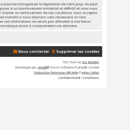
 pourrait transgresser la législation de votre pays, du pays
exposez à un bannissement immédiat et définitif et nous nous
 afin d’aider au renforcement de ces conditions. Vous acceptez
 quel moment si nous estimons cela nécessaire. En tant
e ces informations ne seront pas diffusées à une tierce
informatique visant à compromettre vos données.
Nous contacter
Supprimer les cookies
Flat Style by
Ian Bradley
Développé par
phpBB
® Forum Software © phpBB Limited
Traduction française officielle
©
Miles Cellar
Confidentialité
|
Conditions