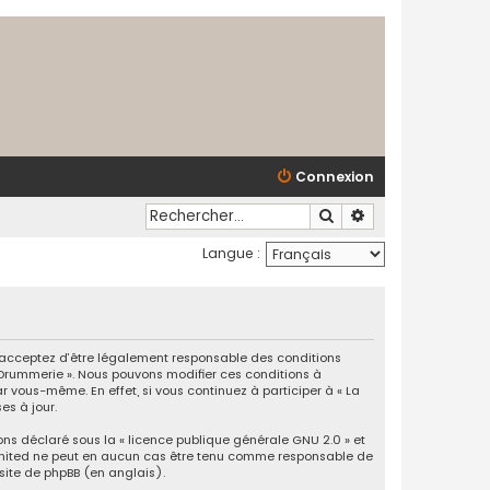
Connexion
Rechercher
Recherche avancé
Langue :
us acceptez d’être légalement responsable des conditions
a Drummerie ». Nous pouvons modifier ces conditions à
 vous-même. En effet, si vous continuez à participer à « La
es à jour.
ons déclaré sous la «
licence publique générale GNU 2.0
» et
B Limited ne peut en aucun cas être tenu comme responsable de
 site de phpBB
(en anglais).