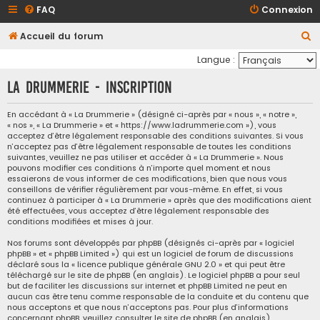
FAQ
Connexion
R
Accueil du forum
e
Langue :
c
La Drummerie - Inscription
h
e
En accédant à « La Drummerie » (désigné ci-après par « nous », « notre »,
« nos », « La Drummerie » et « https://www.ladrummerie.com »), vous
r
acceptez d’être légalement responsable des conditions suivantes. Si vous
c
n’acceptez pas d’être légalement responsable de toutes les conditions
suivantes, veuillez ne pas utiliser et accéder à « La Drummerie ». Nous
h
pouvons modifier ces conditions à n’importe quel moment et nous
essaierons de vous informer de ces modifications, bien que nous vous
e
conseillons de vérifier régulièrement par vous-même. En effet, si vous
continuez à participer à « La Drummerie » après que des modifications aient
r
été effectuées, vous acceptez d’être légalement responsable des
conditions modifiées et mises à jour.
Nos forums sont développés par phpBB (désignés ci-après par « logiciel
phpBB » et « phpBB Limited ») qui est un logiciel de forum de discussions
déclaré sous la «
licence publique générale GNU 2.0
» et qui peut être
téléchargé sur
le site de phpBB
(en anglais). Le logiciel phpBB a pour seul
but de faciliter les discussions sur internet et phpBB Limited ne peut en
aucun cas être tenu comme responsable de la conduite et du contenu que
nous acceptons et que nous n’acceptons pas. Pour plus d’informations
concernant phpBB, veuillez consulter
le site de phpBB
(en anglais).