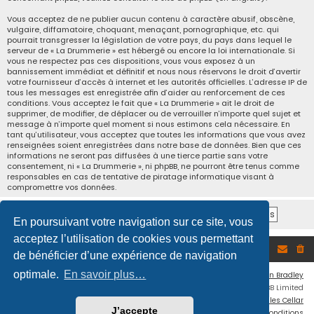
Vous acceptez de ne publier aucun contenu à caractère abusif, obscène,
vulgaire, diffamatoire, choquant, menaçant, pornographique, etc. qui
pourrait transgresser la législation de votre pays, du pays dans lequel le
serveur de « La Drummerie » est hébergé ou encore la loi internationale. Si
vous ne respectez pas ces dispositions, vous vous exposez à un
bannissement immédiat et définitif et nous nous réservons le droit d’avertir
votre fournisseur d’accès à internet et les autorités officielles. L’adresse IP de
tous les messages est enregistrée afin d’aider au renforcement de ces
conditions. Vous acceptez le fait que « La Drummerie » ait le droit de
supprimer, de modifier, de déplacer ou de verrouiller n’importe quel sujet et
message à n’importe quel moment si nous estimons cela nécessaire. En
tant qu’utilisateur, vous acceptez que toutes les informations que vous avez
renseignées soient enregistrées dans notre base de données. Bien que ces
informations ne seront pas diffusées à une tierce partie sans votre
consentement, ni « La Drummerie », ni phpBB, ne pourront être tenus comme
responsables en cas de tentative de piratage informatique visant à
compromettre vos données.
En poursuivant votre navigation sur ce site, vous
acceptez l’utilisation de cookies vous permettant
Accueil du forum
de bénéficier d’une expérience de navigation
optimale.
En savoir plus…
Flat Style by
Ian Bradley
Développé par
phpBB
® Forum Software © phpBB Limited
Traduction française officielle
©
Miles Cellar
J’accepte
Confidentialité
|
Conditions