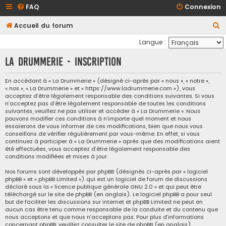
FAQ
Connexion
R
Accueil du forum
e
Langue :
c
La Drummerie - Inscription
h
e
En accédant à « La Drummerie » (désigné ci-après par « nous », « notre »,
« nos », « La Drummerie » et « https://www.ladrummerie.com »), vous
r
acceptez d’être légalement responsable des conditions suivantes. Si vous
c
n’acceptez pas d’être légalement responsable de toutes les conditions
suivantes, veuillez ne pas utiliser et accéder à « La Drummerie ». Nous
h
pouvons modifier ces conditions à n’importe quel moment et nous
essaierons de vous informer de ces modifications, bien que nous vous
e
conseillons de vérifier régulièrement par vous-même. En effet, si vous
continuez à participer à « La Drummerie » après que des modifications aient
r
été effectuées, vous acceptez d’être légalement responsable des
conditions modifiées et mises à jour.
Nos forums sont développés par phpBB (désignés ci-après par « logiciel
phpBB » et « phpBB Limited ») qui est un logiciel de forum de discussions
déclaré sous la «
licence publique générale GNU 2.0
» et qui peut être
téléchargé sur
le site de phpBB
(en anglais). Le logiciel phpBB a pour seul
but de faciliter les discussions sur internet et phpBB Limited ne peut en
aucun cas être tenu comme responsable de la conduite et du contenu que
nous acceptons et que nous n’acceptons pas. Pour plus d’informations
concernant phpBB, veuillez consulter
le site de phpBB
(en anglais).