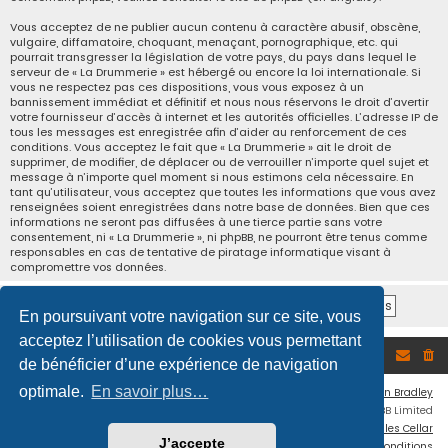
Vous acceptez de ne publier aucun contenu à caractère abusif, obscène,
vulgaire, diffamatoire, choquant, menaçant, pornographique, etc. qui
pourrait transgresser la législation de votre pays, du pays dans lequel le
serveur de « La Drummerie » est hébergé ou encore la loi internationale. Si
vous ne respectez pas ces dispositions, vous vous exposez à un
bannissement immédiat et définitif et nous nous réservons le droit d’avertir
votre fournisseur d’accès à internet et les autorités officielles. L’adresse IP de
tous les messages est enregistrée afin d’aider au renforcement de ces
conditions. Vous acceptez le fait que « La Drummerie » ait le droit de
supprimer, de modifier, de déplacer ou de verrouiller n’importe quel sujet et
message à n’importe quel moment si nous estimons cela nécessaire. En
tant qu’utilisateur, vous acceptez que toutes les informations que vous avez
renseignées soient enregistrées dans notre base de données. Bien que ces
informations ne seront pas diffusées à une tierce partie sans votre
consentement, ni « La Drummerie », ni phpBB, ne pourront être tenus comme
responsables en cas de tentative de piratage informatique visant à
compromettre vos données.
En poursuivant votre navigation sur ce site, vous
acceptez l’utilisation de cookies vous permettant
Accueil du forum
de bénéficier d’une expérience de navigation
optimale.
En savoir plus…
Flat Style by
Ian Bradley
Développé par
phpBB
® Forum Software © phpBB Limited
Traduction française officielle
©
Miles Cellar
J’accepte
Confidentialité
|
Conditions