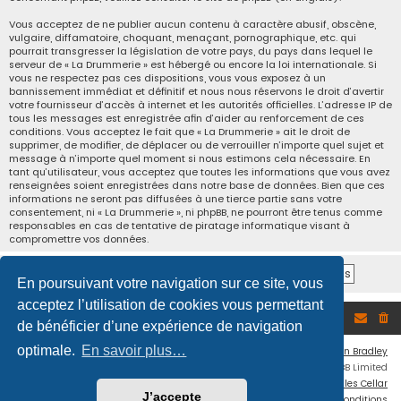
Vous acceptez de ne publier aucun contenu à caractère abusif, obscène,
vulgaire, diffamatoire, choquant, menaçant, pornographique, etc. qui
pourrait transgresser la législation de votre pays, du pays dans lequel le
serveur de « La Drummerie » est hébergé ou encore la loi internationale. Si
vous ne respectez pas ces dispositions, vous vous exposez à un
bannissement immédiat et définitif et nous nous réservons le droit d’avertir
votre fournisseur d’accès à internet et les autorités officielles. L’adresse IP de
tous les messages est enregistrée afin d’aider au renforcement de ces
conditions. Vous acceptez le fait que « La Drummerie » ait le droit de
supprimer, de modifier, de déplacer ou de verrouiller n’importe quel sujet et
message à n’importe quel moment si nous estimons cela nécessaire. En
tant qu’utilisateur, vous acceptez que toutes les informations que vous avez
renseignées soient enregistrées dans notre base de données. Bien que ces
informations ne seront pas diffusées à une tierce partie sans votre
consentement, ni « La Drummerie », ni phpBB, ne pourront être tenus comme
responsables en cas de tentative de piratage informatique visant à
compromettre vos données.
En poursuivant votre navigation sur ce site, vous
acceptez l’utilisation de cookies vous permettant
Accueil du forum
de bénéficier d’une expérience de navigation
optimale.
En savoir plus…
Flat Style by
Ian Bradley
Développé par
phpBB
® Forum Software © phpBB Limited
Traduction française officielle
©
Miles Cellar
J’accepte
Confidentialité
|
Conditions