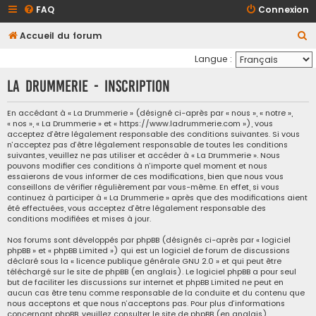
FAQ
Connexion
R
Accueil du forum
e
Langue :
c
La Drummerie - Inscription
h
e
En accédant à « La Drummerie » (désigné ci-après par « nous », « notre »,
« nos », « La Drummerie » et « https://www.ladrummerie.com »), vous
r
acceptez d’être légalement responsable des conditions suivantes. Si vous
c
n’acceptez pas d’être légalement responsable de toutes les conditions
suivantes, veuillez ne pas utiliser et accéder à « La Drummerie ». Nous
h
pouvons modifier ces conditions à n’importe quel moment et nous
essaierons de vous informer de ces modifications, bien que nous vous
e
conseillons de vérifier régulièrement par vous-même. En effet, si vous
continuez à participer à « La Drummerie » après que des modifications aient
r
été effectuées, vous acceptez d’être légalement responsable des
conditions modifiées et mises à jour.
Nos forums sont développés par phpBB (désignés ci-après par « logiciel
phpBB » et « phpBB Limited ») qui est un logiciel de forum de discussions
déclaré sous la «
licence publique générale GNU 2.0
» et qui peut être
téléchargé sur
le site de phpBB
(en anglais). Le logiciel phpBB a pour seul
but de faciliter les discussions sur internet et phpBB Limited ne peut en
aucun cas être tenu comme responsable de la conduite et du contenu que
nous acceptons et que nous n’acceptons pas. Pour plus d’informations
concernant phpBB, veuillez consulter
le site de phpBB
(en anglais).