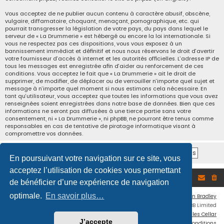
Vous acceptez de ne publier aucun contenu à caractère abusif, obscène,
vulgaire, diffamatoire, choquant, menaçant, pornographique, etc. qui
pourrait transgresser la législation de votre pays, du pays dans lequel le
serveur de « La Drummerie » est hébergé ou encore la loi internationale. Si
vous ne respectez pas ces dispositions, vous vous exposez à un
bannissement immédiat et définitif et nous nous réservons le droit d’avertir
votre fournisseur d’accès à internet et les autorités officielles. L’adresse IP de
tous les messages est enregistrée afin d’aider au renforcement de ces
conditions. Vous acceptez le fait que « La Drummerie » ait le droit de
supprimer, de modifier, de déplacer ou de verrouiller n’importe quel sujet et
message à n’importe quel moment si nous estimons cela nécessaire. En
tant qu’utilisateur, vous acceptez que toutes les informations que vous avez
renseignées soient enregistrées dans notre base de données. Bien que ces
informations ne seront pas diffusées à une tierce partie sans votre
consentement, ni « La Drummerie », ni phpBB, ne pourront être tenus comme
responsables en cas de tentative de piratage informatique visant à
compromettre vos données.
En poursuivant votre navigation sur ce site, vous
acceptez l’utilisation de cookies vous permettant
Accueil du forum
de bénéficier d’une expérience de navigation
optimale.
En savoir plus…
Flat Style by
Ian Bradley
Développé par
phpBB
® Forum Software © phpBB Limited
Traduction française officielle
©
Miles Cellar
J’accepte
Confidentialité
|
Conditions