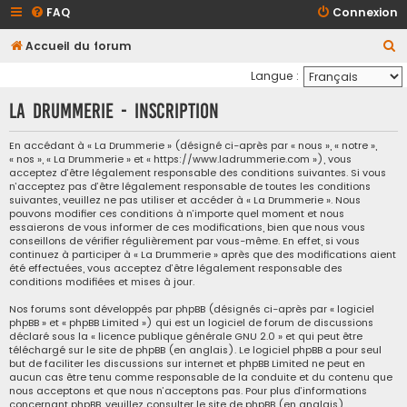
FAQ
Connexion
R
Accueil du forum
e
Langue :
c
La Drummerie - Inscription
h
e
En accédant à « La Drummerie » (désigné ci-après par « nous », « notre »,
« nos », « La Drummerie » et « https://www.ladrummerie.com »), vous
r
acceptez d’être légalement responsable des conditions suivantes. Si vous
c
n’acceptez pas d’être légalement responsable de toutes les conditions
suivantes, veuillez ne pas utiliser et accéder à « La Drummerie ». Nous
h
pouvons modifier ces conditions à n’importe quel moment et nous
essaierons de vous informer de ces modifications, bien que nous vous
e
conseillons de vérifier régulièrement par vous-même. En effet, si vous
continuez à participer à « La Drummerie » après que des modifications aient
r
été effectuées, vous acceptez d’être légalement responsable des
conditions modifiées et mises à jour.
Nos forums sont développés par phpBB (désignés ci-après par « logiciel
phpBB » et « phpBB Limited ») qui est un logiciel de forum de discussions
déclaré sous la «
licence publique générale GNU 2.0
» et qui peut être
téléchargé sur
le site de phpBB
(en anglais). Le logiciel phpBB a pour seul
but de faciliter les discussions sur internet et phpBB Limited ne peut en
aucun cas être tenu comme responsable de la conduite et du contenu que
nous acceptons et que nous n’acceptons pas. Pour plus d’informations
concernant phpBB, veuillez consulter
le site de phpBB
(en anglais).