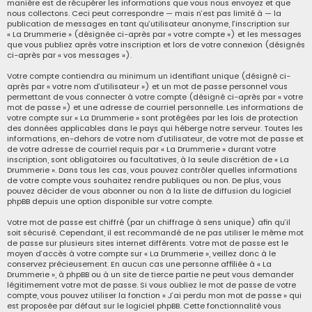
manière est de récupérer les informations que vous nous envoyez et que
nous collectons. Ceci peut correspondre — mais n’est pas limité à — la
publication de messages en tant qu’utilisateur anonyme, l’inscription sur
« La Drummerie » (désignée ci-après par « votre compte ») et les messages
que vous publiez après votre inscription et lors de votre connexion (désignés
ci-après par « vos messages »).
Votre compte contiendra au minimum un identifiant unique (désigné ci-
après par « votre nom d’utilisateur ») et un mot de passe personnel vous
permettant de vous connecter à votre compte (désigné ci-après par « votre
mot de passe ») et une adresse de courriel personnelle. Les informations de
votre compte sur « La Drummerie » sont protégées par les lois de protection
des données applicables dans le pays qui héberge notre serveur. Toutes les
informations, en-dehors de votre nom d’utilisateur, de votre mot de passe et
de votre adresse de courriel requis par « La Drummerie » durant votre
inscription, sont obligatoires ou facultatives, à la seule discrétion de « La
Drummerie ». Dans tous les cas, vous pouvez contrôler quelles informations
de votre compte vous souhaitez rendre publiques ou non. De plus, vous
pouvez décider de vous abonner ou non à la liste de diffusion du logiciel
phpBB depuis une option disponible sur votre compte.
Votre mot de passe est chiffré (par un chiffrage à sens unique) afin qu’il
soit sécurisé. Cependant, il est recommandé de ne pas utiliser le même mot
de passe sur plusieurs sites internet différents. Votre mot de passe est le
moyen d’accès à votre compte sur « La Drummerie », veillez donc à le
conservez précieusement. En aucun cas une personne affiliée à « La
Drummerie », à phpBB ou à un site de tierce partie ne peut vous demander
légitimement votre mot de passe. Si vous oubliez le mot de passe de votre
compte, vous pouvez utiliser la fonction « J’ai perdu mon mot de passe » qui
est proposée par défaut sur le logiciel phpBB. Cette fonctionnalité vous