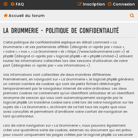
FAQ
Inscription
Connexion
R
Accueil du forum
e
La Drummerie - Politique de confidentialité
c
h
Cette politique de confidentialité explique en détail comment « La
Drummerie » et ses partenaires affiliés (désignés ci-après par « nous »,
e
« notre », « nos », « La Drummerie » et « https://www.ladrummerie.com ») et
r
phpBB (désigné ci-après par « logiciel phpBB » et « phpBB Limited ») utilisent
toutes les informations collectées lors des sessions d’utilisation de votre
c
part (désignées ci-après par « vos informations »).
h
Vos informations sont collectées de deux manières différentes.
e
Premièrement, en naviguant sur « La Drummerie », le logiciel phpBB génèrera
un certain nombre de cookies qui sont de petits fichiers téléchargés
r
temporairement par le navigateur internet de votre ordinateur. Les deux
premiers cookies ne contiennent qu’un identifiant utilisateur et un identifiant
anonyme de session qui vous sont automatiquement assignés par le
logiciel phpBB. Un troisième cookie sera créé lors de votre navigation sur les
sujets de « La Drummerie », archivant de ce fait tous les sujets que vous
avez consultés et permettant d’améliorer votre confort de navigation en
tant qu’utilisateur.
Lors de votre navigation sur « La Drummerie », nous pouvons également
créer une quatrième sorte de cookies, externes au document qui est prévu
pour couvrir uniquement les pages créées par le logiciel phpBB. La seconde