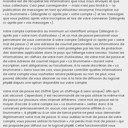
manière est de récupérer les informations que vous nous envoyez et que
nous collectons. Ceci peut correspondre — mais n’est pas limité à — la
publication de messages en tant qu’utilisateur anonyme, l’inscription sur
« La Drummerie » (désignée ci-après par « votre compte ») et les messages
que vous publiez après votre inscription et lors de votre connexion (désignés
ci-après par « vos messages »).
Votre compte contiendra au minimum un identifiant unique (désigné ci-
après par « votre nom d’utilisateur ») et un mot de passe personnel vous
permettant de vous connecter à votre compte (désigné ci-après par « votre
mot de passe ») et une adresse de courriel personnelle. Les informations de
votre compte sur « La Drummerie » sont protégées par les lois de protection
des données applicables dans le pays qui héberge notre serveur. Toutes les
informations, en-dehors de votre nom d’utilisateur, de votre mot de passe et
de votre adresse de courriel requis par « La Drummerie » durant votre
inscription, sont obligatoires ou facultatives, à la seule discrétion de « La
Drummerie ». Dans tous les cas, vous pouvez contrôler quelles informations
de votre compte vous souhaitez rendre publiques ou non. De plus, vous
pouvez décider de vous abonner ou non à la liste de diffusion du logiciel
phpBB depuis une option disponible sur votre compte.
Votre mot de passe est chiffré (par un chiffrage à sens unique) afin qu’il
soit sécurisé. Cependant, il est recommandé de ne pas utiliser le même mot
de passe sur plusieurs sites internet différents. Votre mot de passe est le
moyen d’accès à votre compte sur « La Drummerie », veillez donc à le
conservez précieusement. En aucun cas une personne affiliée à « La
Drummerie », à phpBB ou à un site de tierce partie ne peut vous demander
légitimement votre mot de passe. Si vous oubliez le mot de passe de votre
compte, vous pouvez utiliser la fonction « J’ai perdu mon mot de passe » qui
est proposée par défaut sur le logiciel phpBB. Cette fonctionnalité vous