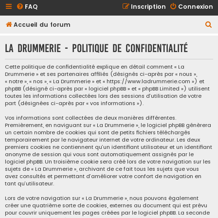
FAQ
Inscription
Connexion
R
Accueil du forum
e
La Drummerie - Politique de confidentialité
c
h
Cette politique de confidentialité explique en détail comment « La
Drummerie » et ses partenaires affiliés (désignés ci-après par « nous »,
e
« notre », « nos », « La Drummerie » et « https://www.ladrummerie.com ») et
r
phpBB (désigné ci-après par « logiciel phpBB » et « phpBB Limited ») utilisent
toutes les informations collectées lors des sessions d’utilisation de votre
c
part (désignées ci-après par « vos informations »).
h
Vos informations sont collectées de deux manières différentes.
e
Premièrement, en naviguant sur « La Drummerie », le logiciel phpBB génèrera
un certain nombre de cookies qui sont de petits fichiers téléchargés
r
temporairement par le navigateur internet de votre ordinateur. Les deux
premiers cookies ne contiennent qu’un identifiant utilisateur et un identifiant
anonyme de session qui vous sont automatiquement assignés par le
logiciel phpBB. Un troisième cookie sera créé lors de votre navigation sur les
sujets de « La Drummerie », archivant de ce fait tous les sujets que vous
avez consultés et permettant d’améliorer votre confort de navigation en
tant qu’utilisateur.
Lors de votre navigation sur « La Drummerie », nous pouvons également
créer une quatrième sorte de cookies, externes au document qui est prévu
pour couvrir uniquement les pages créées par le logiciel phpBB. La seconde