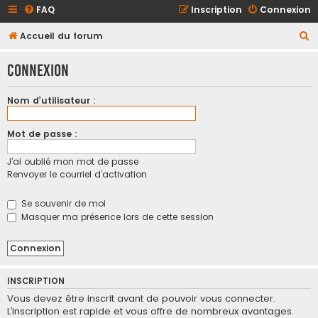
FAQ
Inscription
Connexion
R
Accueil du forum
e
Connexion
c
h
Nom d’utilisateur :
e
r
Mot de passe :
c
J’ai oublié mon mot de passe
h
Renvoyer le courriel d’activation
e
r
Se souvenir de moi
Masquer ma présence lors de cette session
INSCRIPTION
Vous devez être inscrit avant de pouvoir vous connecter.
L’inscription est rapide et vous offre de nombreux avantages.