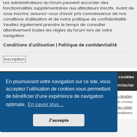
Les administrateurs du forum peuvent accorder des
fonctionnalités supplémentaires aux utilisateurs inscrits. Avant de
vous inscrire, assurez-vous d’avoir pris connaissance de nos
conditions d’utilisation et de notre politique de confidentialité.
Veuillez également prendre le temps de consulter
attentivement toutes les règles du forum lors de votre
navigation.
Conditions d’utilisation
|
Politique de confidentialité
Inscription
Accueil du forum
Supprimer les cookies
En poursuivant votre navigation sur ce site, vous
Nous contacter
acceptez l’utilisation de cookies vous permettant
de bénéficier d’une expérience de navigation
Flat Style by
Ian Bradley
Développé par
phpBB
® Forum Software © phpBB Limited
optimale.
En savoir plus…
Traduction française officielle
©
Miles Cellar
Confidentialité
|
Conditions
J’accepte