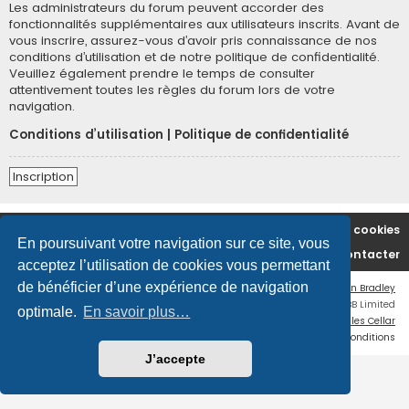
Les administrateurs du forum peuvent accorder des
fonctionnalités supplémentaires aux utilisateurs inscrits. Avant de
vous inscrire, assurez-vous d’avoir pris connaissance de nos
conditions d’utilisation et de notre politique de confidentialité.
Veuillez également prendre le temps de consulter
attentivement toutes les règles du forum lors de votre
navigation.
Conditions d’utilisation
|
Politique de confidentialité
Inscription
Accueil du forum
Supprimer les cookies
En poursuivant votre navigation sur ce site, vous
Nous contacter
acceptez l’utilisation de cookies vous permettant
de bénéficier d’une expérience de navigation
Flat Style by
Ian Bradley
Développé par
phpBB
® Forum Software © phpBB Limited
optimale.
En savoir plus…
Traduction française officielle
©
Miles Cellar
Confidentialité
|
Conditions
J’accepte