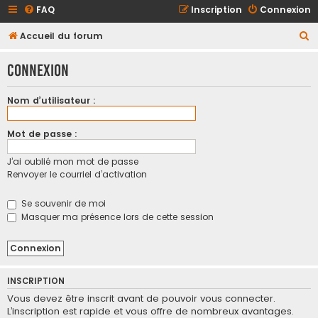
FAQ
Inscription
Connexion
R
Accueil du forum
e
Connexion
c
h
Nom d’utilisateur :
e
r
Mot de passe :
c
J’ai oublié mon mot de passe
h
Renvoyer le courriel d’activation
e
r
Se souvenir de moi
Masquer ma présence lors de cette session
INSCRIPTION
Vous devez être inscrit avant de pouvoir vous connecter.
L’inscription est rapide et vous offre de nombreux avantages.