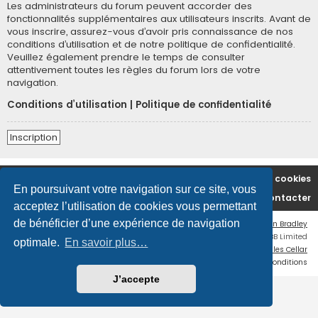
Les administrateurs du forum peuvent accorder des
fonctionnalités supplémentaires aux utilisateurs inscrits. Avant de
vous inscrire, assurez-vous d’avoir pris connaissance de nos
conditions d’utilisation et de notre politique de confidentialité.
Veuillez également prendre le temps de consulter
attentivement toutes les règles du forum lors de votre
navigation.
Conditions d’utilisation
|
Politique de confidentialité
Inscription
Accueil du forum
Supprimer les cookies
En poursuivant votre navigation sur ce site, vous
Nous contacter
acceptez l’utilisation de cookies vous permettant
de bénéficier d’une expérience de navigation
Flat Style by
Ian Bradley
Développé par
phpBB
® Forum Software © phpBB Limited
optimale.
En savoir plus…
Traduction française officielle
©
Miles Cellar
Confidentialité
|
Conditions
J’accepte