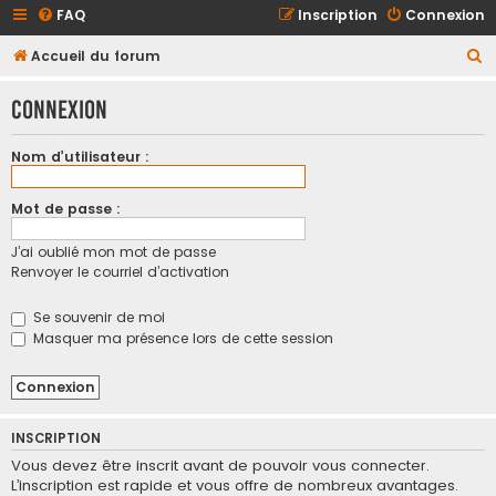
FAQ
Inscription
Connexion
R
Accueil du forum
e
Connexion
c
h
Nom d’utilisateur :
e
r
Mot de passe :
c
J’ai oublié mon mot de passe
h
Renvoyer le courriel d’activation
e
r
Se souvenir de moi
Masquer ma présence lors de cette session
INSCRIPTION
Vous devez être inscrit avant de pouvoir vous connecter.
L’inscription est rapide et vous offre de nombreux avantages.