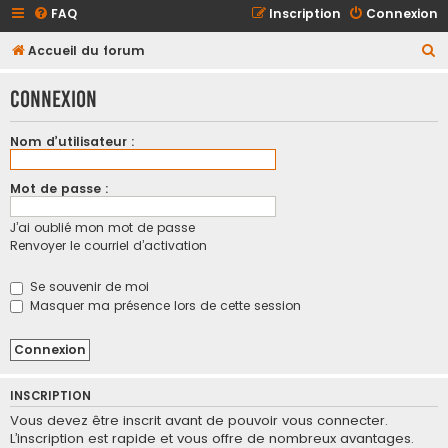
FAQ
Inscription
Connexion
R
Accueil du forum
e
Connexion
c
h
Nom d’utilisateur :
e
r
Mot de passe :
c
J’ai oublié mon mot de passe
h
Renvoyer le courriel d’activation
e
r
Se souvenir de moi
Masquer ma présence lors de cette session
INSCRIPTION
Vous devez être inscrit avant de pouvoir vous connecter.
L’inscription est rapide et vous offre de nombreux avantages.