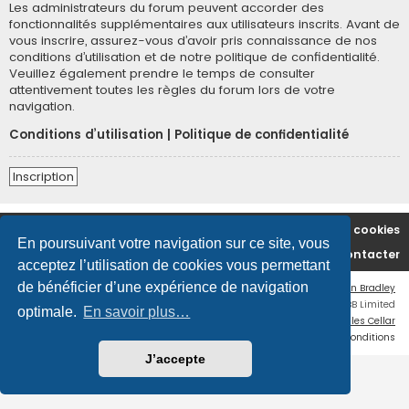
Les administrateurs du forum peuvent accorder des
fonctionnalités supplémentaires aux utilisateurs inscrits. Avant de
vous inscrire, assurez-vous d’avoir pris connaissance de nos
conditions d’utilisation et de notre politique de confidentialité.
Veuillez également prendre le temps de consulter
attentivement toutes les règles du forum lors de votre
navigation.
Conditions d’utilisation
|
Politique de confidentialité
Inscription
Accueil du forum
Supprimer les cookies
En poursuivant votre navigation sur ce site, vous
Nous contacter
acceptez l’utilisation de cookies vous permettant
de bénéficier d’une expérience de navigation
Flat Style by
Ian Bradley
Développé par
phpBB
® Forum Software © phpBB Limited
optimale.
En savoir plus…
Traduction française officielle
©
Miles Cellar
Confidentialité
|
Conditions
J’accepte