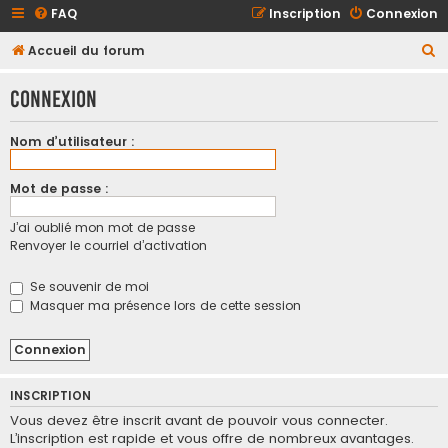
FAQ
Inscription
Connexion
R
Accueil du forum
e
Connexion
c
h
Nom d’utilisateur :
e
r
Mot de passe :
c
J’ai oublié mon mot de passe
h
Renvoyer le courriel d’activation
e
r
Se souvenir de moi
Masquer ma présence lors de cette session
INSCRIPTION
Vous devez être inscrit avant de pouvoir vous connecter.
L’inscription est rapide et vous offre de nombreux avantages.