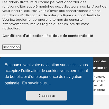
Les administrateurs du forum peuvent accorder des
fonctionnalités supplémentaires aux utilisateurs inscrits. Avant de
vous inscrire, assurez-vous d’avoir pris connaissance de nos
conditions d’utilisation et de notre politique de confidentialité.
Veuillez également prendre le temps de consulter
attentivement toutes les règles du forum lors de votre
navigation.
Conditions d’utilisation
|
Politique de confidentialité
Inscription
Accueil du forum
Supprimer les cookies
En poursuivant votre navigation sur ce site, vous
Nous contacter
acceptez l’utilisation de cookies vous permettant
de bénéficier d’une expérience de navigation
Flat Style by
Ian Bradley
Développé par
phpBB
® Forum Software © phpBB Limited
optimale.
En savoir plus…
Traduction française officielle
©
Miles Cellar
Confidentialité
|
Conditions
J’accepte