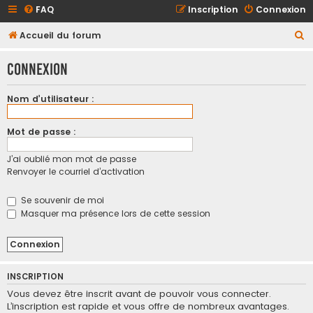
FAQ
Inscription
Connexion
R
Accueil du forum
e
Connexion
c
h
Nom d’utilisateur :
e
r
Mot de passe :
c
J’ai oublié mon mot de passe
h
Renvoyer le courriel d’activation
e
r
Se souvenir de moi
Masquer ma présence lors de cette session
INSCRIPTION
Vous devez être inscrit avant de pouvoir vous connecter.
L’inscription est rapide et vous offre de nombreux avantages.