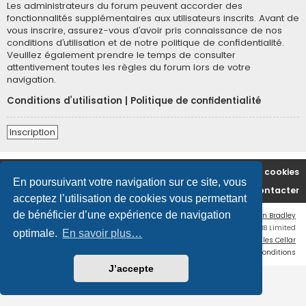
Les administrateurs du forum peuvent accorder des
fonctionnalités supplémentaires aux utilisateurs inscrits. Avant de
vous inscrire, assurez-vous d’avoir pris connaissance de nos
conditions d’utilisation et de notre politique de confidentialité.
Veuillez également prendre le temps de consulter
attentivement toutes les règles du forum lors de votre
navigation.
Conditions d’utilisation
|
Politique de confidentialité
Inscription
Accueil du forum
Supprimer les cookies
En poursuivant votre navigation sur ce site, vous
Nous contacter
acceptez l’utilisation de cookies vous permettant
de bénéficier d’une expérience de navigation
Flat Style by
Ian Bradley
Développé par
phpBB
® Forum Software © phpBB Limited
optimale.
En savoir plus…
Traduction française officielle
©
Miles Cellar
Confidentialité
|
Conditions
J’accepte