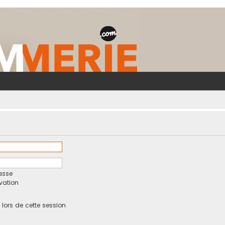
asse
ivation
ors de cette session