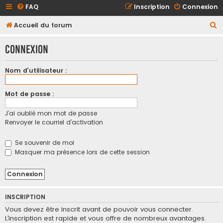
FAQ
Inscription
Connexion
R
Accueil du forum
e
Connexion
c
h
Nom d’utilisateur :
e
r
Mot de passe :
c
J’ai oublié mon mot de passe
h
Renvoyer le courriel d’activation
e
r
Se souvenir de moi
Masquer ma présence lors de cette session
INSCRIPTION
Vous devez être inscrit avant de pouvoir vous connecter.
L’inscription est rapide et vous offre de nombreux avantages.