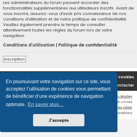
Les administrateurs du forum peuvent accorder des
fonctionnalités supplémentaires aux utilisateurs inscrits. Avant de
vous inscrire, assurez-vous d’avoir pris connaissance de nos
conditions d’utilisation et de notre politique de confidentialité.
Veuillez également prendre le temps de consulter
attentivement toutes les règles du forum lors de votre
navigation.
Conditions d’utilisation
|
Politique de confidentialité
Inscription
Accueil du forum
Supprimer les cookies
En poursuivant votre navigation sur ce site, vous
Nous contacter
acceptez l’utilisation de cookies vous permettant
de bénéficier d’une expérience de navigation
Flat Style by
Ian Bradley
Développé par
phpBB
® Forum Software © phpBB Limited
optimale.
En savoir plus…
Traduction française officielle
©
Miles Cellar
Confidentialité
|
Conditions
J’accepte