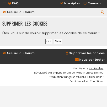
FAQ
Inscription
Connexion
R
Accueil du forum
e
Supprimer les cookies
c
h
Êtes-vous sûr de vouloir supprimer les cookies de ce forum ?
e
r
c
Accueil du forum
Supprimer les cookies
h
Nous contacter
e
r
Flat Style by
Ian Bradley
Développé par
phpBB
® Forum Software © phpBB Limited
Traduction française officielle
©
Miles Cellar
Confidentialité
|
Conditions