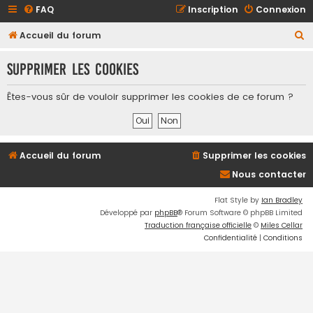
FAQ
Inscription
Connexion
R
Accueil du forum
e
Supprimer les cookies
c
h
Êtes-vous sûr de vouloir supprimer les cookies de ce forum ?
e
r
c
Accueil du forum
Supprimer les cookies
h
Nous contacter
e
r
Flat Style by
Ian Bradley
Développé par
phpBB
® Forum Software © phpBB Limited
Traduction française officielle
©
Miles Cellar
Confidentialité
|
Conditions