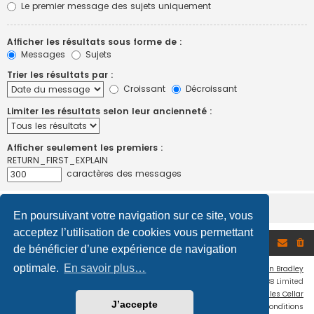
Le premier message des sujets uniquement
Afficher les résultats sous forme de :
Messages
Sujets
Trier les résultats par :
Croissant
Décroissant
Limiter les résultats selon leur ancienneté :
Afficher seulement les premiers :
RETURN_FIRST_EXPLAIN
caractères des messages
En poursuivant votre navigation sur ce site, vous
acceptez l’utilisation de cookies vous permettant
Accueil du forum
de bénéficier d’une expérience de navigation
optimale.
En savoir plus…
Flat Style by
Ian Bradley
Développé par
phpBB
® Forum Software © phpBB Limited
Traduction française officielle
©
Miles Cellar
J’accepte
Confidentialité
|
Conditions