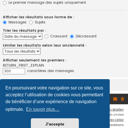
Le premier message des sujets uniquement
Afficher les résultats sous forme de :
Messages
Sujets
Trier les résultats par :
Croissant
Décroissant
Limiter les résultats selon leur ancienneté :
Afficher seulement les premiers :
RETURN_FIRST_EXPLAIN
caractères des messages
En poursuivant votre navigation sur ce site, vous
acceptez l’utilisation de cookies vous permettant
Accueil du forum
de bénéficier d’une expérience de navigation
optimale.
En savoir plus…
Flat Style by
Ian Bradley
Développé par
phpBB
® Forum Software © phpBB Limited
Traduction française officielle
©
Miles Cellar
J’accepte
Confidentialité
|
Conditions