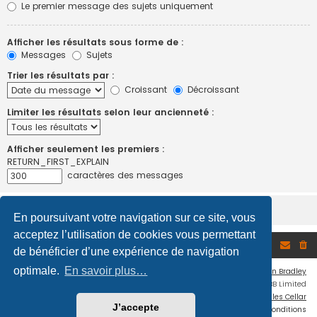
Le premier message des sujets uniquement
Afficher les résultats sous forme de :
Messages
Sujets
Trier les résultats par :
Croissant
Décroissant
Limiter les résultats selon leur ancienneté :
Afficher seulement les premiers :
RETURN_FIRST_EXPLAIN
caractères des messages
En poursuivant votre navigation sur ce site, vous
acceptez l’utilisation de cookies vous permettant
Accueil du forum
de bénéficier d’une expérience de navigation
optimale.
En savoir plus…
Flat Style by
Ian Bradley
Développé par
phpBB
® Forum Software © phpBB Limited
Traduction française officielle
©
Miles Cellar
J’accepte
Confidentialité
|
Conditions