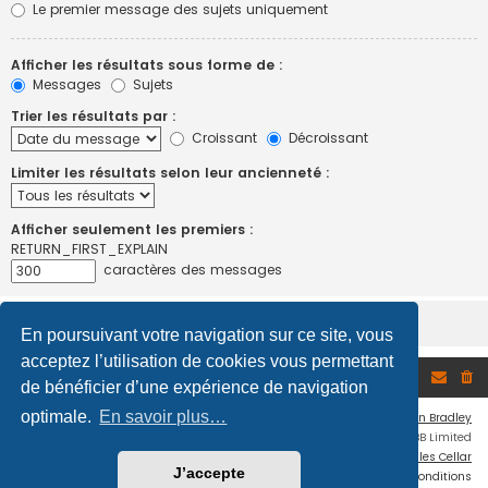
Le premier message des sujets uniquement
Afficher les résultats sous forme de :
Messages
Sujets
Trier les résultats par :
Croissant
Décroissant
Limiter les résultats selon leur ancienneté :
Afficher seulement les premiers :
RETURN_FIRST_EXPLAIN
caractères des messages
En poursuivant votre navigation sur ce site, vous
acceptez l’utilisation de cookies vous permettant
Accueil du forum
de bénéficier d’une expérience de navigation
optimale.
En savoir plus…
Flat Style by
Ian Bradley
Développé par
phpBB
® Forum Software © phpBB Limited
Traduction française officielle
©
Miles Cellar
J’accepte
Confidentialité
|
Conditions