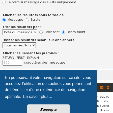
Le premier message des sujets uniquement
Afficher les résultats sous forme de :
Messages
Sujets
Trier les résultats par :
Croissant
Décroissant
Limiter les résultats selon leur ancienneté :
Afficher seulement les premiers :
RETURN_FIRST_EXPLAIN
caractères des messages
En poursuivant votre navigation sur ce site, vous
acceptez l’utilisation de cookies vous permettant
Accueil du forum
de bénéficier d’une expérience de navigation
optimale.
En savoir plus…
Flat Style by
Ian Bradley
Développé par
phpBB
® Forum Software © phpBB Limited
Traduction française officielle
©
Miles Cellar
J’accepte
Confidentialité
|
Conditions