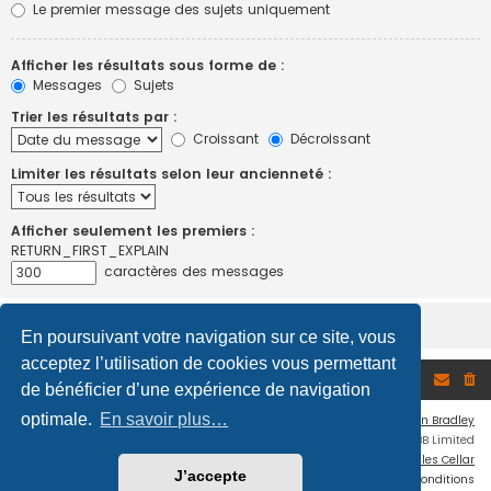
Le premier message des sujets uniquement
Afficher les résultats sous forme de :
Messages
Sujets
Trier les résultats par :
Croissant
Décroissant
Limiter les résultats selon leur ancienneté :
Afficher seulement les premiers :
RETURN_FIRST_EXPLAIN
caractères des messages
En poursuivant votre navigation sur ce site, vous
acceptez l’utilisation de cookies vous permettant
Accueil du forum
de bénéficier d’une expérience de navigation
optimale.
En savoir plus…
Flat Style by
Ian Bradley
Développé par
phpBB
® Forum Software © phpBB Limited
Traduction française officielle
©
Miles Cellar
J’accepte
Confidentialité
|
Conditions