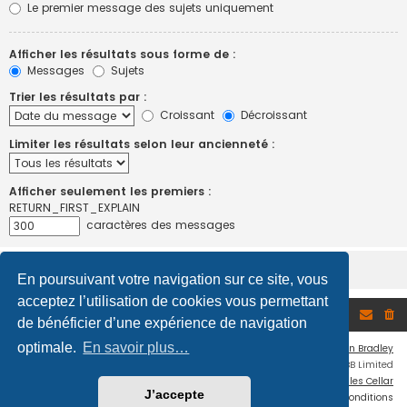
Le premier message des sujets uniquement
Afficher les résultats sous forme de :
Messages
Sujets
Trier les résultats par :
Croissant
Décroissant
Limiter les résultats selon leur ancienneté :
Afficher seulement les premiers :
RETURN_FIRST_EXPLAIN
caractères des messages
En poursuivant votre navigation sur ce site, vous
acceptez l’utilisation de cookies vous permettant
Accueil du forum
de bénéficier d’une expérience de navigation
optimale.
En savoir plus…
Flat Style by
Ian Bradley
Développé par
phpBB
® Forum Software © phpBB Limited
Traduction française officielle
©
Miles Cellar
J’accepte
Confidentialité
|
Conditions