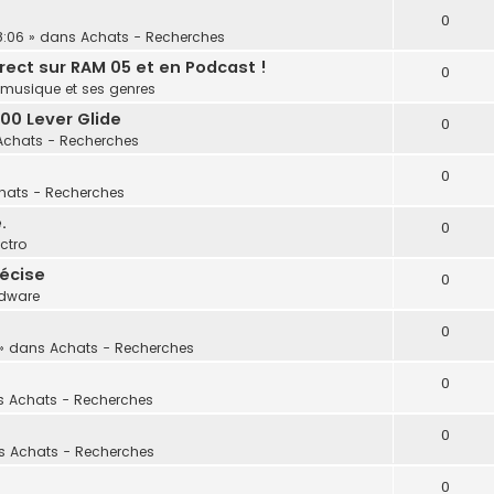
0
8:06
» dans
Achats - Recherches
ect sur RAM 05 et en Podcast !
0
 musique et ses genres
00 Lever Glide
0
Achats - Recherches
0
hats - Recherches
.
0
ectro
écise
0
dware
0
» dans
Achats - Recherches
0
s
Achats - Recherches
0
ns
Achats - Recherches
0