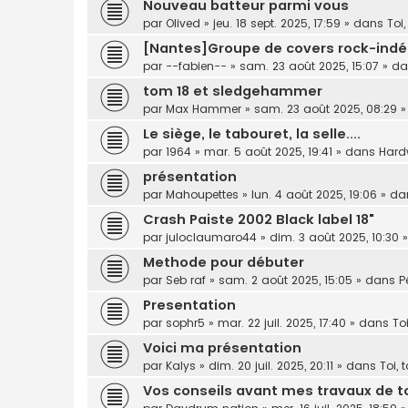
Nouveau batteur parmi vous
par
Olived
»
jeu. 18 sept. 2025, 17:59
» dans
Toi
[Nantes]Groupe de covers rock-indé
par
--fabien--
»
sam. 23 août 2025, 15:07
» d
tom 18 et sledgehammer
par
Max Hammer
»
sam. 23 août 2025, 08:29
»
Le siège, le tabouret, la selle....
par
1964
»
mar. 5 août 2025, 19:41
» dans
Hard
présentation
par
Mahoupettes
»
lun. 4 août 2025, 19:06
» da
Crash Paiste 2002 Black label 18"
par
juloclaumaro44
»
dim. 3 août 2025, 10:30
»
Methode pour débuter
par
Seb raf
»
sam. 2 août 2025, 15:05
» dans
P
Presentation
par
sophr5
»
mar. 22 juil. 2025, 17:40
» dans
To
Voici ma présentation
par
Kalys
»
dim. 20 juil. 2025, 20:11
» dans
Toi, 
Vos conseils avant mes travaux de t