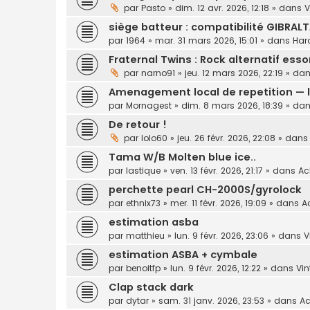
par
Pasto
»
dim. 12 avr. 2026, 12:18
» dans
V
siège batteur : compatibilité GIBRALT
par
1964
»
mar. 31 mars 2026, 15:01
» dans
Har
Fraternal Twins : Rock alternatif ess
par
narno91
»
jeu. 12 mars 2026, 22:19
» da
Amenagement local de repetition — l
par
Mornagest
»
dim. 8 mars 2026, 18:39
» da
De retour !
par
lolo60
»
jeu. 26 févr. 2026, 22:08
» dan
Tama W/B Molten blue ice..
par
lastique
»
ven. 13 févr. 2026, 21:17
» dans
Ac
perchette pearl CH-2000S/gyrolock
par
ethnix73
»
mer. 11 févr. 2026, 19:09
» dans
A
estimation asba
par
matthieu
»
lun. 9 févr. 2026, 23:06
» dans
V
estimation ASBA + cymbale
par
benoitfp
»
lun. 9 févr. 2026, 12:22
» dans
Vi
Clap stack dark
par
dytar
»
sam. 31 janv. 2026, 23:53
» dans
Ac