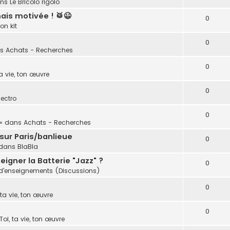
ans
Le Bricolo rigolo
is motivée ! 🥁😉
0
ton kit
0
ns
Achats - Recherches
0
ta vie, ton œuvre
0
lectro
0
» dans
Achats - Recherches
 sur Paris/banlieue
0
dans
BlaBla
igner la Batterie "Jazz" ?
0
 d'enseignements (Discussions)
0
 ta vie, ton œuvre
0
Toi, ta vie, ton œuvre