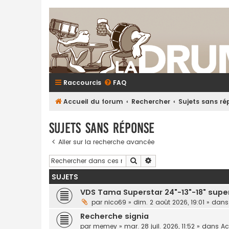
Raccourcis
FAQ
Accueil du forum
Rechercher
Sujets sans r
Sujets sans réponse
Aller sur la recherche avancée
Rechercher
Recherche avancée
SUJETS
VDS Tama Superstar 24"-13"-18" sup
par
nico69
»
dim. 2 août 2026, 19:01
» dan
Recherche signia
par
memey
»
mar. 28 juil. 2026, 11:52
» dans
Ac