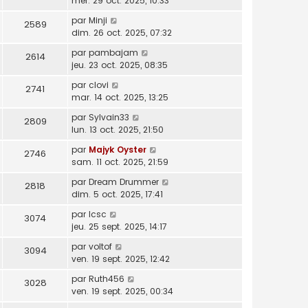
mer. 29 oct. 2025, 10:33
par
Minji
2589
dim. 26 oct. 2025, 07:32
par
pambajam
2614
jeu. 23 oct. 2025, 08:35
par
clovi
2741
mar. 14 oct. 2025, 13:25
par
Sylvain33
2809
lun. 13 oct. 2025, 21:50
par
Majyk Oyster
2746
sam. 11 oct. 2025, 21:59
par
Dream Drummer
2818
dim. 5 oct. 2025, 17:41
par
lcsc
3074
jeu. 25 sept. 2025, 14:17
par
voltof
3094
ven. 19 sept. 2025, 12:42
par
Ruth456
3028
ven. 19 sept. 2025, 00:34