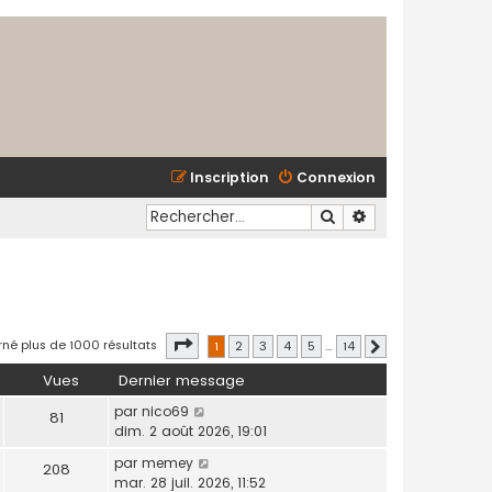
Inscription
Connexion
Rechercher
Recherche avancé
Page
1
sur
14
rné plus de 1000 résultats
1
2
3
4
5
…
14
Suivant
Vues
Dernier message
par
nico69
81
dim. 2 août 2026, 19:01
par
memey
208
mar. 28 juil. 2026, 11:52