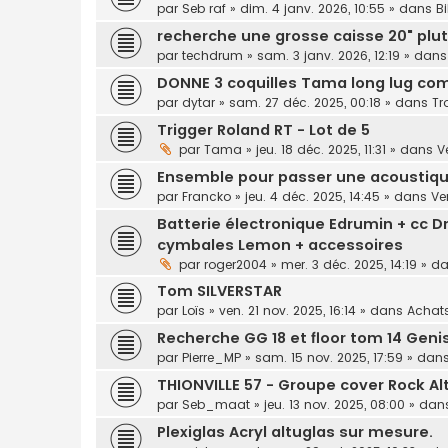
par
Seb raf
»
dim. 4 janv. 2026, 10:55
» dans
B
recherche une grosse caisse 20" plu
par
techdrum
»
sam. 3 janv. 2026, 12:19
» dan
DONNE 3 coquilles Tama long lug co
par
dytar
»
sam. 27 déc. 2025, 00:18
» dans
Tr
Trigger Roland RT - Lot de 5
par
Tama
»
jeu. 18 déc. 2025, 11:31
» dans
V
Ensemble pour passer une acoustiqu
par
Francko
»
jeu. 4 déc. 2025, 14:45
» dans
Ve
Batterie électronique Edrumin + cc Dr
cymbales Lemon + accessoires
par
roger2004
»
mer. 3 déc. 2025, 14:19
» d
Tom SILVERSTAR
par
Loïs
»
ven. 21 nov. 2025, 16:14
» dans
Achat
Recherche GG 18 et floor tom 14 Gen
par
Pierre_MP
»
sam. 15 nov. 2025, 17:59
» dan
THIONVILLE 57 - Groupe cover Rock Al
par
Seb_maat
»
jeu. 13 nov. 2025, 08:00
» dan
Plexiglas Acryl altuglas sur mesure.