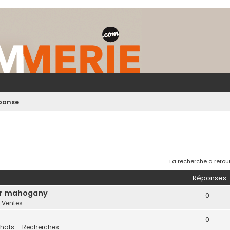
éponse
La recherche a retou
Réponses
er mahogany
0
s
Ventes
0
hats - Recherches