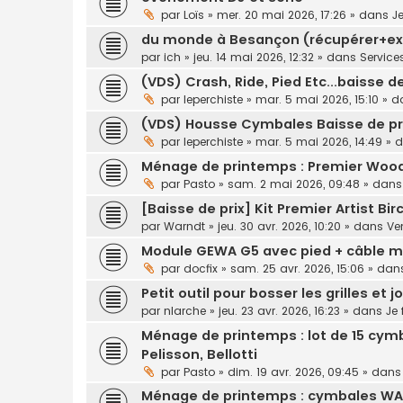
par
Loïs
»
mer. 20 mai 2026, 17:26
» dans
J
du monde à Besançon (récupérer+ex
par
ich
»
jeu. 14 mai 2026, 12:32
» dans
Service
(VDS) Crash, Ride, Pied Etc...baisse de
par
leperchiste
»
mar. 5 mai 2026, 15:10
» d
(VDS) Housse Cymbales Baisse de pr
par
leperchiste
»
mar. 5 mai 2026, 14:49
» 
Ménage de printemps : Premier Woo
par
Pasto
»
sam. 2 mai 2026, 09:48
» dan
[Baisse de prix] Kit Premier Artist Bi
par
Warndt
»
jeu. 30 avr. 2026, 10:20
» dans
Ve
Module GEWA G5 avec pied + câble mul
par
docfix
»
sam. 25 avr. 2026, 15:06
» dan
Petit outil pour bosser les grilles et j
par
nlarche
»
jeu. 23 avr. 2026, 16:23
» dans
Je
Ménage de printemps : lot de 15 cymba
Pelisson, Bellotti
par
Pasto
»
dim. 19 avr. 2026, 09:45
» dan
Ménage de printemps : cymbales WA