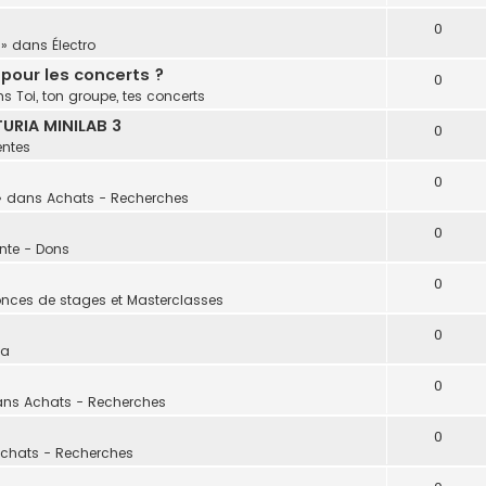
0
» dans
Électro
 pour les concerts ?
0
ns
Toi, ton groupe, tes concerts
URIA MINILAB 3
0
entes
0
» dans
Achats - Recherches
0
nte - Dons
0
nces de stages et Masterclasses
0
la
0
ans
Achats - Recherches
0
chats - Recherches