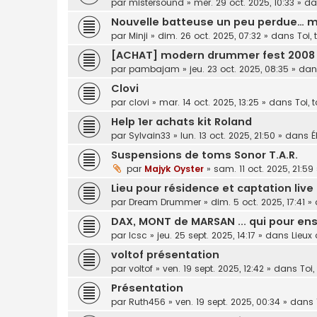
par
mistersound
»
mer. 29 oct. 2025, 10:33
» d
Nouvelle batteuse un peu perdue… ma
par
Minji
»
dim. 26 oct. 2025, 07:32
» dans
Toi, 
[ACHAT] modern drummer fest 2008
par
pambajam
»
jeu. 23 oct. 2025, 08:35
» da
Clovi
par
clovi
»
mar. 14 oct. 2025, 13:25
» dans
Toi, 
Help 1er achats kit Roland
par
Sylvain33
»
lun. 13 oct. 2025, 21:50
» dans
É
Suspensions de toms Sonor T.A.R.
par
Majyk Oyster
»
sam. 11 oct. 2025, 21:59
Lieu pour résidence et captation live
par
Dream Drummer
»
dim. 5 oct. 2025, 17:41
» 
DAX, MONT de MARSAN ... qui pour ense
par
lcsc
»
jeu. 25 sept. 2025, 14:17
» dans
Lieux
voltof présentation
par
voltof
»
ven. 19 sept. 2025, 12:42
» dans
Toi,
Présentation
par
Ruth456
»
ven. 19 sept. 2025, 00:34
» dans