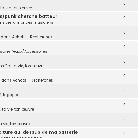
0
, ta vie, ton œuvre
s/punk cherche batteur
0
ans
Les annonces musiciens
0
 dans
Achats - Recherches
0
ware/Peaux/Accessoires
0
ns
Toi, ta vie, ton œuvre
0
 dans
Achats - Recherches
0
édagogie
0
i, ta vie, ton œuvre
0
ta vie, ton œuvre
oiture au-dessus de ma batterie
0