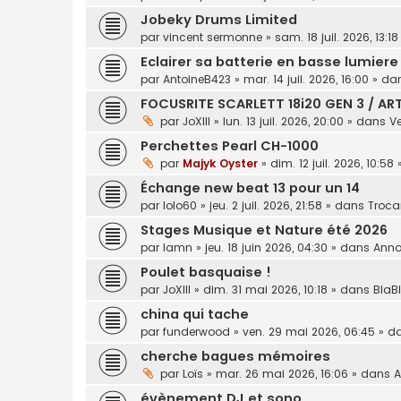
Jobeky Drums Limited
par
vincent sermonne
»
sam. 18 juil. 2026, 13:18
Eclairer sa batterie en basse lumiere
par
AntoineB423
»
mar. 14 juil. 2026, 16:00
» da
FOCUSRITE SCARLETT 18i20 GEN 3 / ART
par
JoXIII
»
lun. 13 juil. 2026, 20:00
» dans
V
Perchettes Pearl CH-1000
par
Majyk Oyster
»
dim. 12 juil. 2026, 10:58
Échange new beat 13 pour un 14
par
lolo60
»
jeu. 2 juil. 2026, 21:58
» dans
Troca
Stages Musique et Nature été 2026
par
lamn
»
jeu. 18 juin 2026, 04:30
» dans
Anno
Poulet basquaise !
par
JoXIII
»
dim. 31 mai 2026, 10:18
» dans
BlaB
china qui tache
par
funderwood
»
ven. 29 mai 2026, 06:45
» d
cherche bagues mémoires
par
Loïs
»
mar. 26 mai 2026, 16:06
» dans
A
évènement DJ et sono