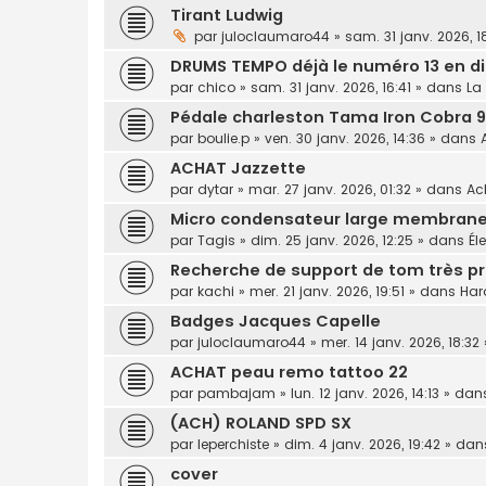
Tirant Ludwig
par
juloclaumaro44
»
sam. 31 janv. 2026, 1
DRUMS TEMPO déjà le numéro 13 en dir
par
chico
»
sam. 31 janv. 2026, 16:41
» dans
La
Pédale charleston Tama Iron Cobra 9
par
boulie.p
»
ven. 30 janv. 2026, 14:36
» dans
ACHAT Jazzette
par
dytar
»
mar. 27 janv. 2026, 01:32
» dans
Ac
Micro condensateur large membrane
par
Tagis
»
dim. 25 janv. 2026, 12:25
» dans
Él
Recherche de support de tom très pr
par
kachi
»
mer. 21 janv. 2026, 19:51
» dans
Har
Badges Jacques Capelle
par
juloclaumaro44
»
mer. 14 janv. 2026, 18:32
ACHAT peau remo tattoo 22
par
pambajam
»
lun. 12 janv. 2026, 14:13
» dan
(ACH) ROLAND SPD SX
par
leperchiste
»
dim. 4 janv. 2026, 19:42
» da
cover