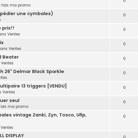
0
e fais ma promo
pédier une cymbales)
0
s
 prix!!
0
ans
Ventes
ix
0
dans
Ventes
d Beater
0
s
Ventes
rch 26" Delmar Black Sparkle
0
ntes
tipaire 13 triggers [VENDU]
0
s
Ventes
ouer seul
0
 fais ma promo
les vintage Zanki, Zyn, Tosco, Ufip,
0
s
Ventes
LL DISPLAY
0