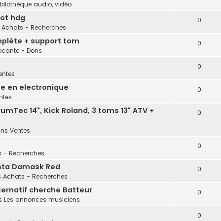
ibliothèque audio, vidéo
tot hdg
0
s
Achats - Recherches
mplète + support tom
0
ocante - Dons
0
entes
e en electronique
0
ntes
umTec 14", Kick Roland, 3 toms 13" ATV +
0
ans
Ventes
0
s - Recherches
ista Damask Red
0
s
Achats - Recherches
ternatif cherche Batteur
0
s
Les annonces musiciens
0