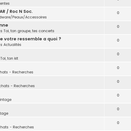
entes
AR / Roc N Soc.
0
dware/Peaux/Accessoires
onne
0
ns
Toi, ton groupe, tes concerts
e votre ressemble a quoi ?
0
ns
Actualités
0
s
Toi, ton kit
0
hats - Recherches
0
chats - Recherches
0
intage
0
ntage
0
hats - Recherches