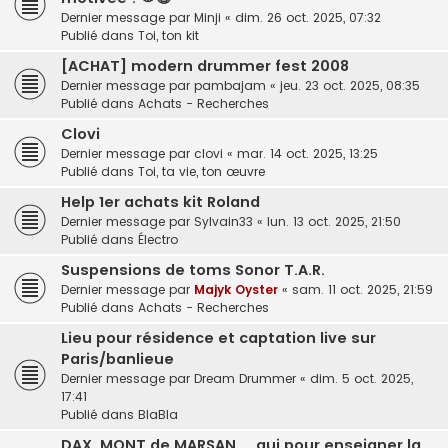
Dernier message par
Minji
«
dim. 26 oct. 2025, 07:32
Publié dans
Toi, ton kit
[ACHAT] modern drummer fest 2008
Dernier message par
pambajam
«
jeu. 23 oct. 2025, 08:35
Publié dans
Achats - Recherches
Clovi
Dernier message par
clovi
«
mar. 14 oct. 2025, 13:25
Publié dans
Toi, ta vie, ton œuvre
Help 1er achats kit Roland
Dernier message par
Sylvain33
«
lun. 13 oct. 2025, 21:50
Publié dans
Électro
Suspensions de toms Sonor T.A.R.
Dernier message par
Majyk Oyster
«
sam. 11 oct. 2025, 21:59
Publié dans
Achats - Recherches
Lieu pour résidence et captation live sur
Paris/banlieue
Dernier message par
Dream Drummer
«
dim. 5 oct. 2025,
17:41
Publié dans
BlaBla
DAX, MONT de MARSAN ... qui pour enseigner la