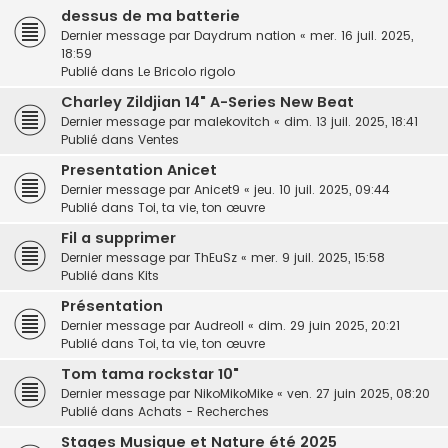
dessus de ma batterie
Dernier message par
Daydrum nation
«
mer. 16 juil. 2025,
18:59
Publié dans
Le Bricolo rigolo
Charley Zildjian 14" A-Series New Beat
Dernier message par
malekovitch
«
dim. 13 juil. 2025, 18:41
Publié dans
Ventes
Presentation Anicet
Dernier message par
Anicet9
«
jeu. 10 juil. 2025, 09:44
Publié dans
Toi, ta vie, ton œuvre
Fil a supprimer
Dernier message par
ThEuSz
«
mer. 9 juil. 2025, 15:58
Publié dans
Kits
Présentation
Dernier message par
Audreoll
«
dim. 29 juin 2025, 20:21
Publié dans
Toi, ta vie, ton œuvre
Tom tama rockstar 10"
Dernier message par
NikoMikoMike
«
ven. 27 juin 2025, 08:20
Publié dans
Achats - Recherches
Stages Musique et Nature été 2025