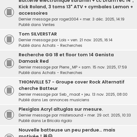
Batterie électronique Edrumin + cc DrumTec 14",
Kick Roland, 3 toms 13" ATV + cymbales Lemon +
accessoires
Dernier message par
roger2004
«
mer. 3 déc. 2025, 14:19
Publié dans
Ventes
Tom SILVERSTAR
Dernier message par
Loïs
«
ven. 21 nov. 2025, 16:14
Publié dans
Achats - Recherches
Recherche GG 18 et floor tom 14 Genista
Damask Red
Dernier message par
Pierre_MP
«
sam. 15 nov. 2025, 17:59
Publié dans
Achats - Recherches
THIONVILLE 57 - Groupe cover Rock Alternatif
cherche Batteur
Dernier message par
Seb_maat
«
jeu. 13 nov. 2025, 08:00
Publié dans
Les annonces musiciens
Plexiglas Acryl altuglas sur mesure.
Dernier message par
mistersound
«
mer. 29 oct. 2025, 10:33
Publié dans
Le Bricolo rigolo
Nouvelle batteuse un peu perdue… mais
motivée ! 🥁😉