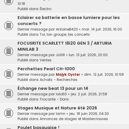
13:18
Publié dans
Électro
Eclairer sa batterie en basse lumiere pour les
concerts ?
Dernier message par
AntoineB423
«
mar. 14 juil. 2026, 16:00
Publié dans
Toi, ton groupe, tes concerts
FOCUSRITE SCARLETT 18i20 GEN 3 / ARTURIA
MINILAB 3
Dernier message par
JoXIII
«
lun. 13 juil. 2026, 20:00
Publié dans
Ventes
Perchettes Pearl CH-1000
Dernier message par
Majyk Oyster
«
dim. 12 juil. 2026, 10:58
Publié dans
Achats - Recherches
Échange new beat 13 pour un 14
Dernier message par
lolo60
«
jeu. 2 juil. 2026, 21:58
Publié dans
Trocante - Dons
Stages Musique et Nature été 2026
Dernier message par
lamn
«
jeu. 18 juin 2026, 04:30
Publié dans
Annonces de stages et Masterclasses
Poulet basquaise !