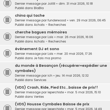
Dernier message par
JoXIII
«
dim. 31 mai 2026, 10:18
Publié dans
BlaBla
china qui tache
Dernier message par
funderwood
«
ven. 29 mai 2026, 06:45
Publié dans
Achats - Recherches
cherche bagues mémoires
Dernier message par
Loïs
«
mar. 26 mai 2026, 16:06
Publié dans
Achats - Recherches
évènement DJ et sono
Dernier message par
Loïs
«
mer. 20 mai 2026, 17:26
Publié dans
Je fais ma promo
du monde à Besançon (récupérer+expédier une
cymbales)
Dernier message par
ich
«
jeu. 14 mai 2026, 12:32
Publié dans
Services
(VDS) Crash, Ride, Pied Etc...baisse de prix!!
Dernier message par
leperchiste
«
mar. 5 mai 2026, 15:10
Publié dans
Ventes
(VDS) Housse Cymbales Baisse de prix
Dernier message par
leperchiste
«
mar. 5 mai 2026, 14:49