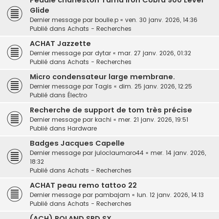
Pédale charleston Tama Iron Cobra 900 Lever
Glide
Dernier message par
boulie.p
«
ven. 30 janv. 2026, 14:36
Publié dans
Achats - Recherches
ACHAT Jazzette
Dernier message par
dytar
«
mar. 27 janv. 2026, 01:32
Publié dans
Achats - Recherches
Micro condensateur large membrane.
Dernier message par
Tagis
«
dim. 25 janv. 2026, 12:25
Publié dans
Électro
Recherche de support de tom très précise
Dernier message par
kachi
«
mer. 21 janv. 2026, 19:51
Publié dans
Hardware
Badges Jacques Capelle
Dernier message par
juloclaumaro44
«
mer. 14 janv. 2026,
18:32
Publié dans
Achats - Recherches
ACHAT peau remo tattoo 22
Dernier message par
pambajam
«
lun. 12 janv. 2026, 14:13
Publié dans
Achats - Recherches
(ACH) ROLAND SPD SX