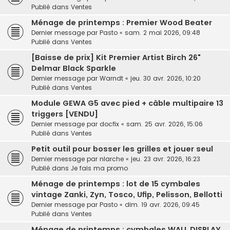
Publié dans
Ventes
Ménage de printemps : Premier Wood Beater
Dernier message par
Pasto
«
sam. 2 mai 2026, 09:48
Publié dans
Ventes
[Baisse de prix] Kit Premier Artist Birch 26"
Delmar Black Sparkle
Dernier message par
Warndt
«
jeu. 30 avr. 2026, 10:20
Publié dans
Ventes
Module GEWA G5 avec pied + câble multipaire 13
triggers [VENDU]
Dernier message par
docfix
«
sam. 25 avr. 2026, 15:06
Publié dans
Ventes
Petit outil pour bosser les grilles et jouer seul
Dernier message par
nlarche
«
jeu. 23 avr. 2026, 16:23
Publié dans
Je fais ma promo
Ménage de printemps : lot de 15 cymbales
vintage Zanki, Zyn, Tosco, Ufip, Pelisson, Bellotti
Dernier message par
Pasto
«
dim. 19 avr. 2026, 09:45
Publié dans
Ventes
Ménage de printemps : cymbales WALL DISPLAY