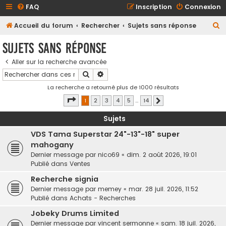
FAQ
Inscription
Connexion
R
Accueil du forum
Rechercher
Sujets sans réponse
e
Sujets sans réponse
c
Aller sur la recherche avancée
h
Rechercher
Recherche avancée
e
La recherche a retourné plus de 1000 résultats
r
Page
1
sur
14
1
2
3
4
5
…
14
Suivant
c
h
Sujets
e
VDS Tama Superstar 24"-13"-18" super
r
mahogany
Dernier message par
nico69
«
dim. 2 août 2026, 19:01
Publié dans
Ventes
Recherche signia
Dernier message par
memey
«
mar. 28 juil. 2026, 11:52
Publié dans
Achats - Recherches
Jobeky Drums Limited
Dernier message par
vincent sermonne
«
sam. 18 juil. 2026,