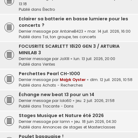
13:18
Publié dans
Électro
Eclairer sa batterie en basse lumiere pour les
concerts ?
Dernier message par
AntoineB423
«
mar. 14 juil. 2026, 16:00
Publié dans
Toi, ton groupe, tes concerts
FOCUSRITE SCARLETT 18i20 GEN 3 / ARTURIA
MINILAB 3
Dernier message par
JoXIII
«
lun. 13 juil. 2026, 20:00
Publié dans
Ventes
Perchettes Pearl CH-1000
Dernier message par
Majyk Oyster
«
dim. 12 juil. 2026, 10:58
Publié dans
Achats - Recherches
Échange new beat 13 pour un 14
Dernier message par
lolo60
«
jeu. 2 juil. 2026, 21:58
Publié dans
Trocante - Dons
Stages Musique et Nature été 2026
Dernier message par
lamn
«
jeu. 18 juin 2026, 04:30
Publié dans
Annonces de stages et Masterclasses
Poulet basquaise !