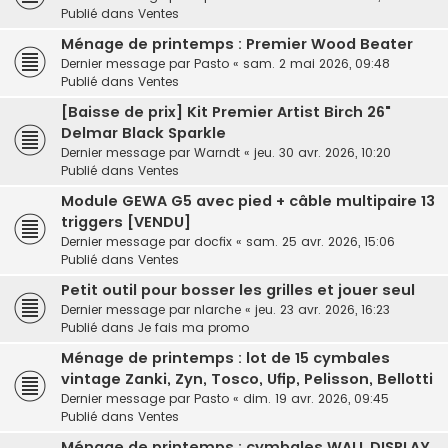
Publié dans
Ventes
Ménage de printemps : Premier Wood Beater
Dernier message par
Pasto
«
sam. 2 mai 2026, 09:48
Publié dans
Ventes
[Baisse de prix] Kit Premier Artist Birch 26"
Delmar Black Sparkle
Dernier message par
Warndt
«
jeu. 30 avr. 2026, 10:20
Publié dans
Ventes
Module GEWA G5 avec pied + câble multipaire 13
triggers [VENDU]
Dernier message par
docfix
«
sam. 25 avr. 2026, 15:06
Publié dans
Ventes
Petit outil pour bosser les grilles et jouer seul
Dernier message par
nlarche
«
jeu. 23 avr. 2026, 16:23
Publié dans
Je fais ma promo
Ménage de printemps : lot de 15 cymbales
vintage Zanki, Zyn, Tosco, Ufip, Pelisson, Bellotti
Dernier message par
Pasto
«
dim. 19 avr. 2026, 09:45
Publié dans
Ventes
Ménage de printemps : cymbales WALL DISPLAY