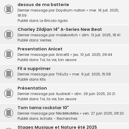
dessus de ma batterie
Dernier message par
Daydrum nation
«
mer. 16 juil. 2025,
18:59
Publié dans
Le Bricolo rigolo
Charley Zildjian 14" A-Series New Beat
Dernier message par
malekovitch
«
dim. 13 juil. 2025, 18:41
Publié dans
Ventes
Presentation Anicet
Dernier message par
Anicet9
«
jeu. 10 juil. 2025, 09:44
Publié dans
Toi, ta vie, ton œuvre
Fil a supprimer
Dernier message par
ThEuSz
«
mer. 9 juil. 2025, 15:58
Publié dans
Kits
Présentation
Dernier message par
Audreoll
«
dim. 29 juin 2025, 20:21
Publié dans
Toi, ta vie, ton œuvre
Tom tama rockstar 10"
Dernier message par
NikoMikoMike
«
ven. 27 juin 2025, 08:20
Publié dans
Achats - Recherches
Stages Musique et Nature été 2025