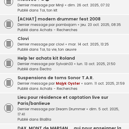
Dernier message par
Minji
«
dim. 26 oct. 2025, 07:32
Publié dans
Toi, ton kit
[ACHAT] modern drummer fest 2008
Dernier message par
pambajam
«
jeu. 23 oct. 2025, 08:35
Publié dans
Achats - Recherches
Clovi
Dernier message par
clovi
«
mar. 14 oct. 2025, 13:25
Publié dans
Toi, ta vie, ton œuvre
Help 1er achats kit Roland
Dernier message par
Sylvain33
«
lun. 13 oct. 2025, 21:50
Publié dans
Électro
Suspensions de toms Sonor T.A.R.
Dernier message par
Majyk Oyster
«
sam. 11 oct. 2025, 21:59
Publié dans
Achats - Recherches
Lieu pour résidence et captation live sur
Paris/banlieue
Dernier message par
Dream Drummer
«
dim. 5 oct. 2025,
17:41
Publié dans
BlaBla
DAX, MONT de MARSAN ... qui pour enseigner la