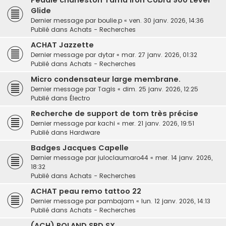
Pédale charleston Tama Iron Cobra 900 Lever
Glide
Dernier message par
boulie.p
«
ven. 30 janv. 2026, 14:36
Publié dans
Achats - Recherches
ACHAT Jazzette
Dernier message par
dytar
«
mar. 27 janv. 2026, 01:32
Publié dans
Achats - Recherches
Micro condensateur large membrane.
Dernier message par
Tagis
«
dim. 25 janv. 2026, 12:25
Publié dans
Électro
Recherche de support de tom très précise
Dernier message par
kachi
«
mer. 21 janv. 2026, 19:51
Publié dans
Hardware
Badges Jacques Capelle
Dernier message par
juloclaumaro44
«
mer. 14 janv. 2026,
18:32
Publié dans
Achats - Recherches
ACHAT peau remo tattoo 22
Dernier message par
pambajam
«
lun. 12 janv. 2026, 14:13
Publié dans
Achats - Recherches
(ACH) ROLAND SPD SX