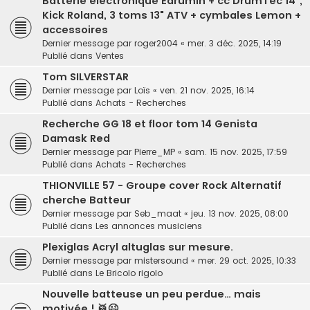
Batterie électronique Edrumin + cc DrumTec 14",
Kick Roland, 3 toms 13" ATV + cymbales Lemon +
accessoires
Dernier message par
roger2004
«
mer. 3 déc. 2025, 14:19
Publié dans
Ventes
Tom SILVERSTAR
Dernier message par
Loïs
«
ven. 21 nov. 2025, 16:14
Publié dans
Achats - Recherches
Recherche GG 18 et floor tom 14 Genista
Damask Red
Dernier message par
Pierre_MP
«
sam. 15 nov. 2025, 17:59
Publié dans
Achats - Recherches
THIONVILLE 57 - Groupe cover Rock Alternatif
cherche Batteur
Dernier message par
Seb_maat
«
jeu. 13 nov. 2025, 08:00
Publié dans
Les annonces musiciens
Plexiglas Acryl altuglas sur mesure.
Dernier message par
mistersound
«
mer. 29 oct. 2025, 10:33
Publié dans
Le Bricolo rigolo
Nouvelle batteuse un peu perdue… mais
motivée ! 🥁😉