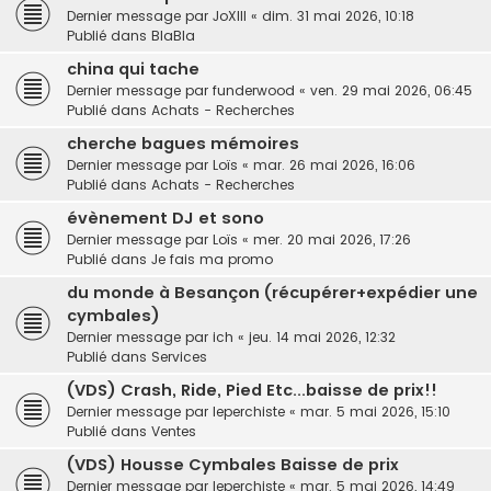
Dernier message par
JoXIII
«
dim. 31 mai 2026, 10:18
Publié dans
BlaBla
china qui tache
Dernier message par
funderwood
«
ven. 29 mai 2026, 06:45
Publié dans
Achats - Recherches
cherche bagues mémoires
Dernier message par
Loïs
«
mar. 26 mai 2026, 16:06
Publié dans
Achats - Recherches
évènement DJ et sono
Dernier message par
Loïs
«
mer. 20 mai 2026, 17:26
Publié dans
Je fais ma promo
du monde à Besançon (récupérer+expédier une
cymbales)
Dernier message par
ich
«
jeu. 14 mai 2026, 12:32
Publié dans
Services
(VDS) Crash, Ride, Pied Etc...baisse de prix!!
Dernier message par
leperchiste
«
mar. 5 mai 2026, 15:10
Publié dans
Ventes
(VDS) Housse Cymbales Baisse de prix
Dernier message par
leperchiste
«
mar. 5 mai 2026, 14:49