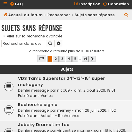
FAQ
Inscription
Connexion
R
Accueil du forum
Rechercher
Sujets sans réponse
e
Sujets sans réponse
c
Aller sur la recherche avancée
h
Rechercher
Recherche avancée
e
La recherche a retourné plus de 1000 résultats
r
Page
1
sur
14
1
2
3
4
5
…
14
Suivant
c
h
Sujets
e
VDS Tama Superstar 24"-13"-18" super
r
mahogany
Dernier message par
nico69
«
dim. 2 août 2026, 19:01
Publié dans
Ventes
Recherche signia
Dernier message par
memey
«
mar. 28 juil. 2026, 11:52
Publié dans
Achats - Recherches
Jobeky Drums Limited
Dernier message par
vincent sermonne
«
sam. 18 juil. 2026,