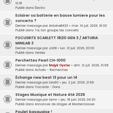
13:18
Publié dans
Électro
Eclairer sa batterie en basse lumiere pour les
concerts ?
Dernier message par
AntoineB423
«
mar. 14 juil. 2026, 16:00
Publié dans
Toi, ton groupe, tes concerts
FOCUSRITE SCARLETT 18i20 GEN 3 / ARTURIA
MINILAB 3
Dernier message par
JoXIII
«
lun. 13 juil. 2026, 20:00
Publié dans
Ventes
Perchettes Pearl CH-1000
Dernier message par
Majyk Oyster
«
dim. 12 juil. 2026, 10:58
Publié dans
Achats - Recherches
Échange new beat 13 pour un 14
Dernier message par
lolo60
«
jeu. 2 juil. 2026, 21:58
Publié dans
Trocante - Dons
Stages Musique et Nature été 2026
Dernier message par
lamn
«
jeu. 18 juin 2026, 04:30
Publié dans
Annonces de stages et Masterclasses
Poulet basquaise !