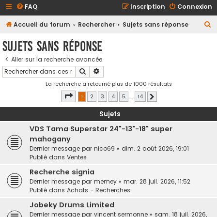
FAQ
Inscription
Connexion
R
Accueil du forum
Rechercher
Sujets sans réponse
e
Sujets sans réponse
c
Aller sur la recherche avancée
h
Rechercher
Recherche avancée
e
La recherche a retourné plus de 1000 résultats
r
Page
1
sur
14
1
2
3
4
5
…
14
Suivant
c
h
Sujets
e
VDS Tama Superstar 24"-13"-18" super
r
mahogany
Dernier message par
nico69
«
dim. 2 août 2026, 19:01
Publié dans
Ventes
Recherche signia
Dernier message par
memey
«
mar. 28 juil. 2026, 11:52
Publié dans
Achats - Recherches
Jobeky Drums Limited
Dernier message par
vincent sermonne
«
sam. 18 juil. 2026,