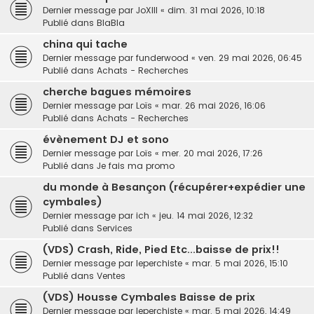
Dernier message par
JoXIII
«
dim. 31 mai 2026, 10:18
Publié dans
BlaBla
china qui tache
Dernier message par
funderwood
«
ven. 29 mai 2026, 06:45
Publié dans
Achats - Recherches
cherche bagues mémoires
Dernier message par
Loïs
«
mar. 26 mai 2026, 16:06
Publié dans
Achats - Recherches
évènement DJ et sono
Dernier message par
Loïs
«
mer. 20 mai 2026, 17:26
Publié dans
Je fais ma promo
du monde à Besançon (récupérer+expédier une
cymbales)
Dernier message par
ich
«
jeu. 14 mai 2026, 12:32
Publié dans
Services
(VDS) Crash, Ride, Pied Etc...baisse de prix!!
Dernier message par
leperchiste
«
mar. 5 mai 2026, 15:10
Publié dans
Ventes
(VDS) Housse Cymbales Baisse de prix
Dernier message par
leperchiste
«
mar. 5 mai 2026, 14:49