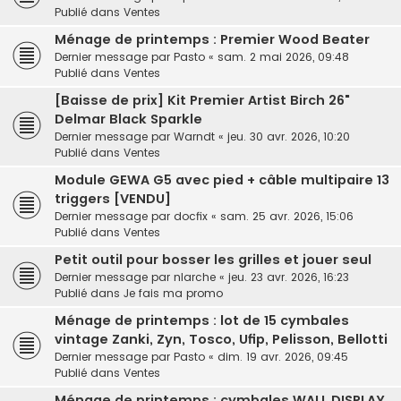
Publié dans
Ventes
Ménage de printemps : Premier Wood Beater
Dernier message par
Pasto
«
sam. 2 mai 2026, 09:48
Publié dans
Ventes
[Baisse de prix] Kit Premier Artist Birch 26"
Delmar Black Sparkle
Dernier message par
Warndt
«
jeu. 30 avr. 2026, 10:20
Publié dans
Ventes
Module GEWA G5 avec pied + câble multipaire 13
triggers [VENDU]
Dernier message par
docfix
«
sam. 25 avr. 2026, 15:06
Publié dans
Ventes
Petit outil pour bosser les grilles et jouer seul
Dernier message par
nlarche
«
jeu. 23 avr. 2026, 16:23
Publié dans
Je fais ma promo
Ménage de printemps : lot de 15 cymbales
vintage Zanki, Zyn, Tosco, Ufip, Pelisson, Bellotti
Dernier message par
Pasto
«
dim. 19 avr. 2026, 09:45
Publié dans
Ventes
Ménage de printemps : cymbales WALL DISPLAY