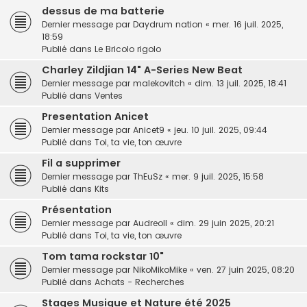
dessus de ma batterie
Dernier message par
Daydrum nation
«
mer. 16 juil. 2025,
18:59
Publié dans
Le Bricolo rigolo
Charley Zildjian 14" A-Series New Beat
Dernier message par
malekovitch
«
dim. 13 juil. 2025, 18:41
Publié dans
Ventes
Presentation Anicet
Dernier message par
Anicet9
«
jeu. 10 juil. 2025, 09:44
Publié dans
Toi, ta vie, ton œuvre
Fil a supprimer
Dernier message par
ThEuSz
«
mer. 9 juil. 2025, 15:58
Publié dans
Kits
Présentation
Dernier message par
Audreoll
«
dim. 29 juin 2025, 20:21
Publié dans
Toi, ta vie, ton œuvre
Tom tama rockstar 10"
Dernier message par
NikoMikoMike
«
ven. 27 juin 2025, 08:20
Publié dans
Achats - Recherches
Stages Musique et Nature été 2025