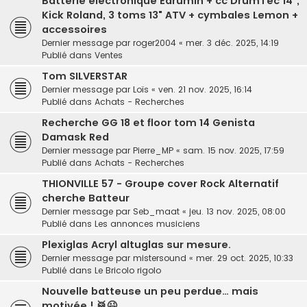
Batterie électronique Edrumin + cc DrumTec 14",
Kick Roland, 3 toms 13" ATV + cymbales Lemon +
accessoires
Dernier message par
roger2004
«
mer. 3 déc. 2025, 14:19
Publié dans
Ventes
Tom SILVERSTAR
Dernier message par
Loïs
«
ven. 21 nov. 2025, 16:14
Publié dans
Achats - Recherches
Recherche GG 18 et floor tom 14 Genista
Damask Red
Dernier message par
Pierre_MP
«
sam. 15 nov. 2025, 17:59
Publié dans
Achats - Recherches
THIONVILLE 57 - Groupe cover Rock Alternatif
cherche Batteur
Dernier message par
Seb_maat
«
jeu. 13 nov. 2025, 08:00
Publié dans
Les annonces musiciens
Plexiglas Acryl altuglas sur mesure.
Dernier message par
mistersound
«
mer. 29 oct. 2025, 10:33
Publié dans
Le Bricolo rigolo
Nouvelle batteuse un peu perdue… mais
motivée ! 🥁😉