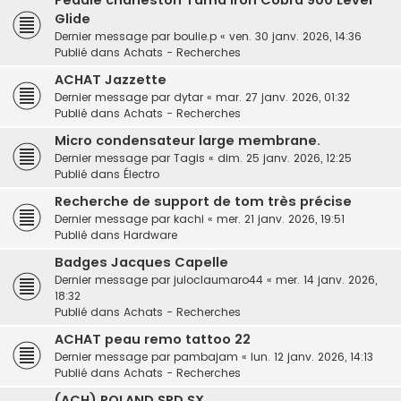
Pédale charleston Tama Iron Cobra 900 Lever
Glide
Dernier message par
boulie.p
«
ven. 30 janv. 2026, 14:36
Publié dans
Achats - Recherches
ACHAT Jazzette
Dernier message par
dytar
«
mar. 27 janv. 2026, 01:32
Publié dans
Achats - Recherches
Micro condensateur large membrane.
Dernier message par
Tagis
«
dim. 25 janv. 2026, 12:25
Publié dans
Électro
Recherche de support de tom très précise
Dernier message par
kachi
«
mer. 21 janv. 2026, 19:51
Publié dans
Hardware
Badges Jacques Capelle
Dernier message par
juloclaumaro44
«
mer. 14 janv. 2026,
18:32
Publié dans
Achats - Recherches
ACHAT peau remo tattoo 22
Dernier message par
pambajam
«
lun. 12 janv. 2026, 14:13
Publié dans
Achats - Recherches
(ACH) ROLAND SPD SX