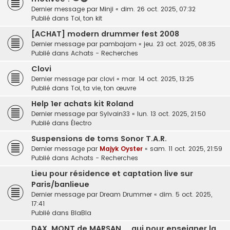
Dernier message par
Minji
«
dim. 26 oct. 2025, 07:32
Publié dans
Toi, ton kit
[ACHAT] modern drummer fest 2008
Dernier message par
pambajam
«
jeu. 23 oct. 2025, 08:35
Publié dans
Achats - Recherches
Clovi
Dernier message par
clovi
«
mar. 14 oct. 2025, 13:25
Publié dans
Toi, ta vie, ton œuvre
Help 1er achats kit Roland
Dernier message par
Sylvain33
«
lun. 13 oct. 2025, 21:50
Publié dans
Électro
Suspensions de toms Sonor T.A.R.
Dernier message par
Majyk Oyster
«
sam. 11 oct. 2025, 21:59
Publié dans
Achats - Recherches
Lieu pour résidence et captation live sur
Paris/banlieue
Dernier message par
Dream Drummer
«
dim. 5 oct. 2025,
17:41
Publié dans
BlaBla
DAX, MONT de MARSAN ... qui pour enseigner la