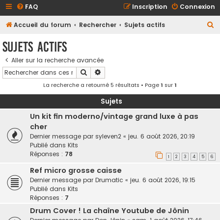
FAQ
Inscription
Connexion
R
Accueil du forum
Rechercher
Sujets actifs
e
Sujets actifs
c
Aller sur la recherche avancée
h
Rechercher
Recherche avancée
e
La recherche a retourné 5 résultats • Page
1
sur
1
r
c
Sujets
h
Un kit fin moderno/vintage grand luxe à pas
cher
e
Dernier message par
syleven2
«
jeu. 6 août 2026, 20:19
r
Publié dans
Kits
Réponses :
78
1
2
3
4
5
6
Ref micro grosse caisse
Dernier message par
Drumatic
«
jeu. 6 août 2026, 19:15
Publié dans
Kits
Réponses :
7
Drum Cover ! La chaîne Youtube de Jônin