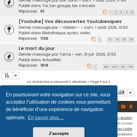
Dernier message par
Don Jônin
«
sam. 1 août 2026, 17:46
Publié dans
Toi, ton groupe, tes concerts
Réponses :
61
1
2
3
4
5
[Youtube] Vos découvertes Youtubesques
Dernier message par
--fabien--
«
sam. 1 août 2026, 13:50
Publié dans
Bibliothèque audio, vidéo
Réponses :
1135
1
73
74
75
76
…
Le mort du jour
Dernier message par
Tama
«
ven. 31 juil. 2026, 21:53
Publié dans
Actualités
Réponses :
1519
1
99
100
101
102
…
La recherche a retourné 5 résultats • Page
1
sur
1
Aller
En poursuivant votre navigation sur ce site, vous
acceptez l’utilisation de cookies vous permettant
Accueil du forum
de bénéficier d’une expérience de navigation
optimale.
En savoir plus…
Flat Style by
Ian Bradley
Développé par
phpBB
® Forum Software © phpBB Limited
Traduction française officielle
©
Miles Cellar
J’accepte
Confidentialité
|
Conditions