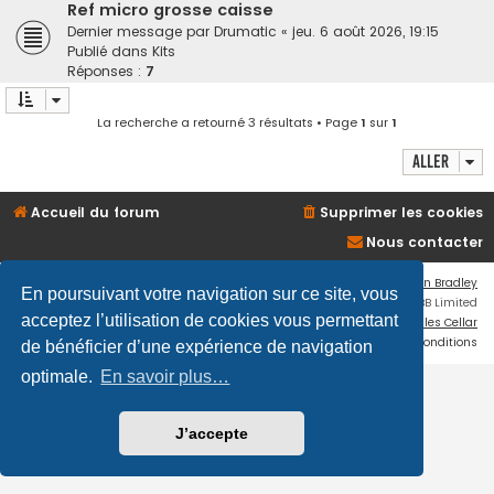
Ref micro grosse caisse
Dernier message par
Drumatic
«
jeu. 6 août 2026, 19:15
Publié dans
Kits
Réponses :
7
La recherche a retourné 3 résultats • Page
1
sur
1
Aller
Accueil du forum
Supprimer les cookies
Nous contacter
Flat Style by
Ian Bradley
En poursuivant votre navigation sur ce site, vous
Développé par
phpBB
® Forum Software © phpBB Limited
acceptez l’utilisation de cookies vous permettant
Traduction française officielle
©
Miles Cellar
Confidentialité
|
Conditions
de bénéficier d’une expérience de navigation
optimale.
En savoir plus…
J’accepte