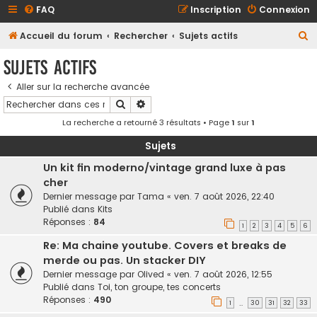
FAQ
Inscription
Connexion
R
Accueil du forum
Rechercher
Sujets actifs
e
Sujets actifs
c
Aller sur la recherche avancée
h
Rechercher
Recherche avancée
e
La recherche a retourné 3 résultats • Page
1
sur
1
r
c
Sujets
h
Un kit fin moderno/vintage grand luxe à pas
cher
e
Dernier message par
Tama
«
ven. 7 août 2026, 22:40
r
Publié dans
Kits
Réponses :
84
1
2
3
4
5
6
Re: Ma chaine youtube. Covers et breaks de
merde ou pas. Un stacker DIY
Dernier message par
Olived
«
ven. 7 août 2026, 12:55
Publié dans
Toi, ton groupe, tes concerts
Réponses :
490
1
30
31
32
33
…