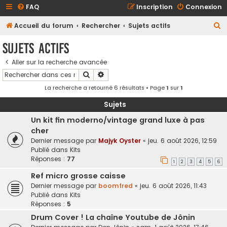
FAQ
Inscription
Connexion
R
Accueil du forum
Rechercher
Sujets actifs
e
Sujets actifs
c
Aller sur la recherche avancée
h
Rechercher
Recherche avancée
e
La recherche a retourné 6 résultats • Page
1
sur
1
r
c
Sujets
h
Un kit fin moderno/vintage grand luxe à pas
cher
e
Dernier message par
Majyk Oyster
«
jeu. 6 août 2026, 12:59
r
Publié dans
Kits
Réponses :
77
1
2
3
4
5
6
Ref micro grosse caisse
Dernier message par
boomfred
«
jeu. 6 août 2026, 11:43
Publié dans
Kits
Réponses :
5
Drum Cover ! La chaîne Youtube de Jônin