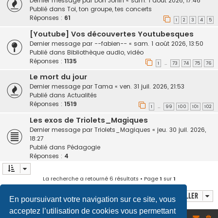
Dernier message par
Don Jônin
«
sam. 1 août 2026, 17:46
Publié dans
Toi, ton groupe, tes concerts
Réponses :
61
1
2
3
4
5
[Youtube] Vos découvertes Youtubesques
Dernier message par
--fabien--
«
sam. 1 août 2026, 13:50
Publié dans
Bibliothèque audio, vidéo
Réponses :
1135
1
73
74
75
76
…
Le mort du jour
Dernier message par
Tama
«
ven. 31 juil. 2026, 21:53
Publié dans
Actualités
Réponses :
1519
1
99
100
101
102
…
Les exos de Triolets_Magiques
Dernier message par
Triolets_Magiques
«
jeu. 30 juil. 2026,
18:27
Publié dans
Pédagogie
Réponses :
4
La recherche a retourné 6 résultats • Page
1
sur
1
Aller
En poursuivant votre navigation sur ce site, vous
acceptez l’utilisation de cookies vous permettant