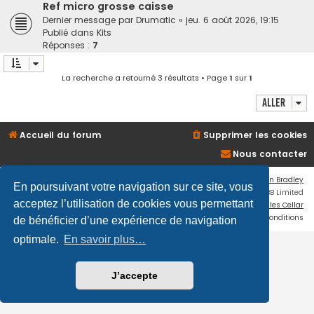
Ref micro grosse caisse
Dernier message par
Drumatic
«
jeu. 6 août 2026, 19:15
Publié dans
Kits
Réponses :
7
La recherche a retourné 3 résultats • Page
1
sur
1
Aller
Accueil du forum
Supprimer les cookies
Nous contacter
Flat Style by
Ian Bradley
En poursuivant votre navigation sur ce site, vous
Développé par
phpBB
® Forum Software © phpBB Limited
acceptez l’utilisation de cookies vous permettant
Traduction française officielle
©
Miles Cellar
Confidentialité
|
Conditions
de bénéficier d’une expérience de navigation
optimale.
En savoir plus…
J’accepte