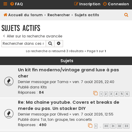
FAQ
Inscription
Connexion
R
Accueil du forum
Rechercher
Sujets actifs
e
Sujets actifs
c
Aller sur la recherche avancée
h
Rechercher
Recherche avancée
e
La recherche a retourné 3 résultats • Page
1
sur
1
r
c
Sujets
h
Un kit fin moderno/vintage grand luxe à pas
cher
e
Dernier message par
Tama
«
ven. 7 août 2026, 22:40
r
Publié dans
Kits
Réponses :
84
1
2
3
4
5
6
Re: Ma chaine youtube. Covers et breaks de
merde ou pas. Un stacker DIY
Dernier message par
Olived
«
ven. 7 août 2026, 12:55
Publié dans
Toi, ton groupe, tes concerts
Réponses :
490
1
30
31
32
33
…