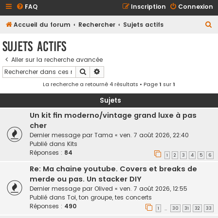
FAQ
Inscription
Connexion
R
Accueil du forum
Rechercher
Sujets actifs
e
Sujets actifs
c
Aller sur la recherche avancée
h
Rechercher
Recherche avancée
e
La recherche a retourné 4 résultats • Page
1
sur
1
r
c
Sujets
h
Un kit fin moderno/vintage grand luxe à pas
cher
e
Dernier message par
Tama
«
ven. 7 août 2026, 22:40
r
Publié dans
Kits
Réponses :
84
1
2
3
4
5
6
Re: Ma chaine youtube. Covers et breaks de
merde ou pas. Un stacker DIY
Dernier message par
Olived
«
ven. 7 août 2026, 12:55
Publié dans
Toi, ton groupe, tes concerts
Réponses :
490
1
30
31
32
33
…