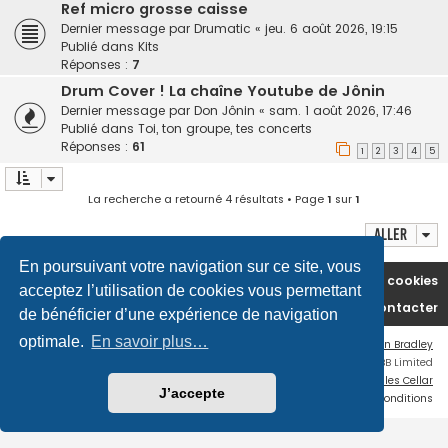
Ref micro grosse caisse
Dernier message par
Drumatic
«
jeu. 6 août 2026, 19:15
Publié dans
Kits
Réponses :
7
Drum Cover ! La chaîne Youtube de Jônin
Dernier message par
Don Jônin
«
sam. 1 août 2026, 17:46
Publié dans
Toi, ton groupe, tes concerts
Réponses :
61
1
2
3
4
5
La recherche a retourné 4 résultats • Page
1
sur
1
Aller
En poursuivant votre navigation sur ce site, vous
Accueil du forum
Supprimer les cookies
acceptez l’utilisation de cookies vous permettant
Nous contacter
de bénéficier d’une expérience de navigation
optimale.
En savoir plus…
Flat Style by
Ian Bradley
Développé par
phpBB
® Forum Software © phpBB Limited
Traduction française officielle
©
Miles Cellar
J’accepte
Confidentialité
|
Conditions