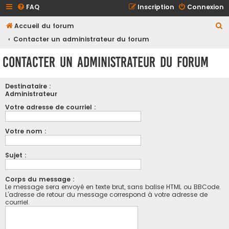
FAQ
Inscription
Connexion
R
Accueil du forum
e
Contacter un administrateur du forum
c
Contacter un administrateur du forum
h
e
Destinataire :
r
Administrateur
c
Votre adresse de courriel :
h
Votre nom :
e
r
Sujet :
Corps du message :
Le message sera envoyé en texte brut, sans balise HTML ou BBCode.
L’adresse de retour du message correspond à votre adresse de
courriel.