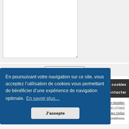
En poursuivant votre navigation sur ce site, vous
acceptez l’utilisation de cookies vous permettant
Accueil du forum
Supprimer les cookies
de bénéficier d’une expérience de navigation
Nous contacter
optimale.
En savoir plus…
Flat Style by
Ian Bradley
Développé par
phpBB
® Forum Software © phpBB Limited
J’accepte
Traduction française officielle
©
Miles Cellar
Confidentialité
|
Conditions