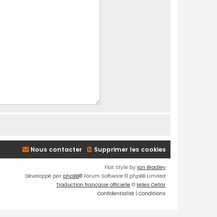
Nous contacter
Supprimer les cookies
Flat Style by
Ian Bradley
Développé par
phpBB
® Forum Software © phpBB Limited
Traduction française officielle
©
Miles Cellar
Confidentialité
|
Conditions