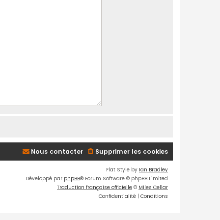
Nous contacter
Supprimer les cookies
Flat Style by
Ian Bradley
Développé par
phpBB
® Forum Software © phpBB Limited
Traduction française officielle
©
Miles Cellar
Confidentialité
|
Conditions