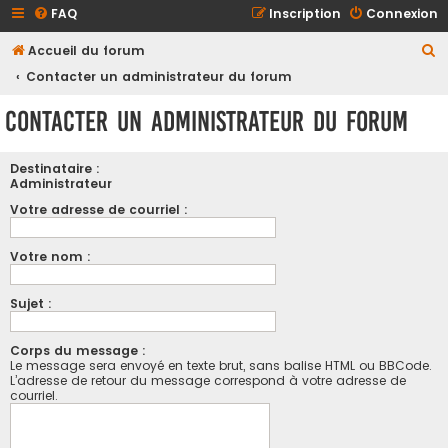
FAQ
Inscription
Connexion
R
Accueil du forum
e
Contacter un administrateur du forum
c
Contacter un administrateur du forum
h
e
Destinataire :
r
Administrateur
c
Votre adresse de courriel :
h
Votre nom :
e
r
Sujet :
Corps du message :
Le message sera envoyé en texte brut, sans balise HTML ou BBCode.
L’adresse de retour du message correspond à votre adresse de
courriel.