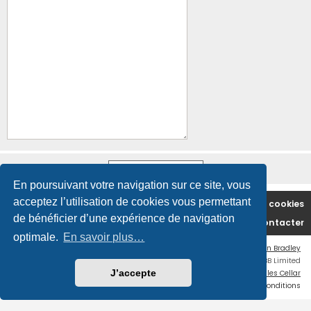
En poursuivant votre navigation sur ce site, vous
acceptez l’utilisation de cookies vous permettant
Accueil du forum
Supprimer les cookies
de bénéficier d’une expérience de navigation
Nous contacter
optimale.
En savoir plus…
Flat Style by
Ian Bradley
Développé par
phpBB
® Forum Software © phpBB Limited
J’accepte
Traduction française officielle
©
Miles Cellar
Confidentialité
|
Conditions