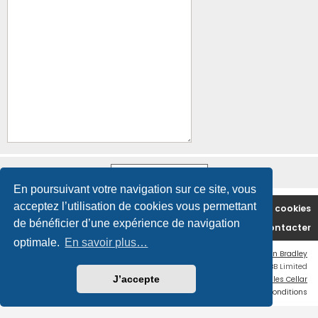
En poursuivant votre navigation sur ce site, vous
acceptez l’utilisation de cookies vous permettant
Accueil du forum
Supprimer les cookies
de bénéficier d’une expérience de navigation
Nous contacter
optimale.
En savoir plus…
Flat Style by
Ian Bradley
Développé par
phpBB
® Forum Software © phpBB Limited
J’accepte
Traduction française officielle
©
Miles Cellar
Confidentialité
|
Conditions