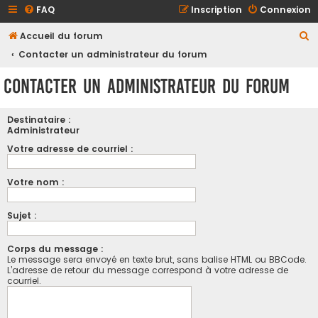
FAQ
Inscription
Connexion
R
Accueil du forum
e
Contacter un administrateur du forum
c
Contacter un administrateur du forum
h
e
Destinataire :
r
Administrateur
c
Votre adresse de courriel :
h
Votre nom :
e
r
Sujet :
Corps du message :
Le message sera envoyé en texte brut, sans balise HTML ou BBCode.
L’adresse de retour du message correspond à votre adresse de
courriel.