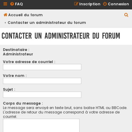
FAQ
Inscription
Connexion
R
Accueil du forum
e
Contacter un administrateur du forum
c
Contacter un administrateur du forum
h
e
Destinataire :
r
Administrateur
c
Votre adresse de courriel :
h
Votre nom :
e
r
Sujet :
Corps du message :
Le message sera envoyé en texte brut, sans balise HTML ou BBCode.
L’adresse de retour du message correspond à votre adresse de
courriel.