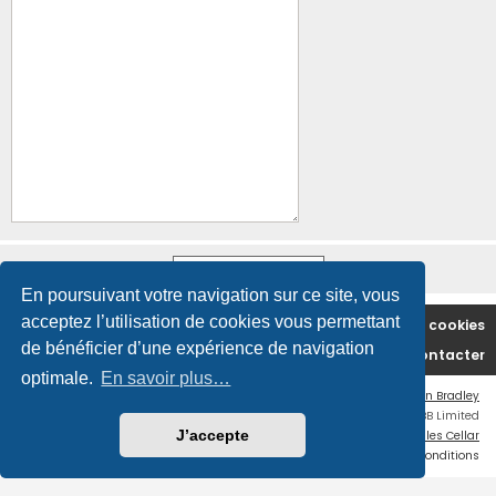
En poursuivant votre navigation sur ce site, vous
acceptez l’utilisation de cookies vous permettant
Accueil du forum
Supprimer les cookies
de bénéficier d’une expérience de navigation
Nous contacter
optimale.
En savoir plus…
Flat Style by
Ian Bradley
Développé par
phpBB
® Forum Software © phpBB Limited
J’accepte
Traduction française officielle
©
Miles Cellar
Confidentialité
|
Conditions