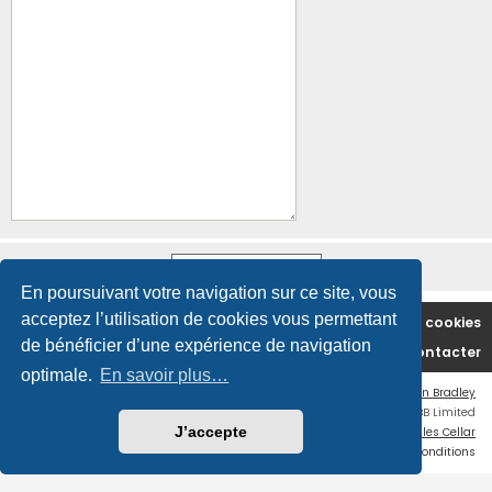
En poursuivant votre navigation sur ce site, vous
acceptez l’utilisation de cookies vous permettant
Accueil du forum
Supprimer les cookies
de bénéficier d’une expérience de navigation
Nous contacter
optimale.
En savoir plus…
Flat Style by
Ian Bradley
Développé par
phpBB
® Forum Software © phpBB Limited
J’accepte
Traduction française officielle
©
Miles Cellar
Confidentialité
|
Conditions