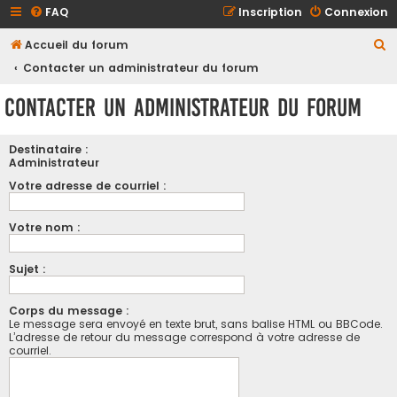
FAQ
Inscription
Connexion
R
Accueil du forum
e
Contacter un administrateur du forum
c
Contacter un administrateur du forum
h
e
Destinataire :
r
Administrateur
c
Votre adresse de courriel :
h
Votre nom :
e
r
Sujet :
Corps du message :
Le message sera envoyé en texte brut, sans balise HTML ou BBCode.
L’adresse de retour du message correspond à votre adresse de
courriel.