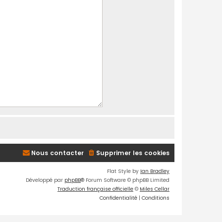
Nous contacter
Supprimer les cookies
Flat Style by
Ian Bradley
Développé par
phpBB
® Forum Software © phpBB Limited
Traduction française officielle
©
Miles Cellar
Confidentialité
|
Conditions