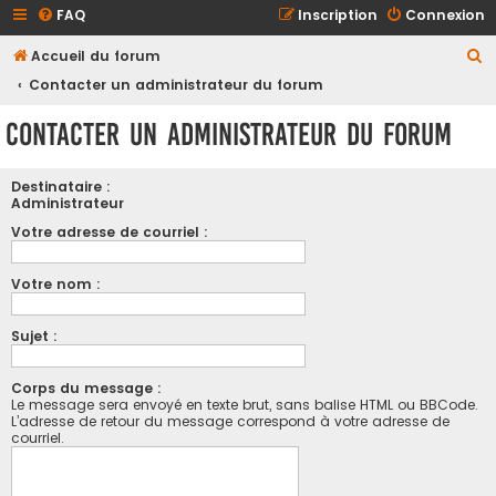
FAQ
Inscription
Connexion
R
Accueil du forum
e
Contacter un administrateur du forum
c
Contacter un administrateur du forum
h
e
Destinataire :
r
Administrateur
c
Votre adresse de courriel :
h
Votre nom :
e
r
Sujet :
Corps du message :
Le message sera envoyé en texte brut, sans balise HTML ou BBCode.
L’adresse de retour du message correspond à votre adresse de
courriel.