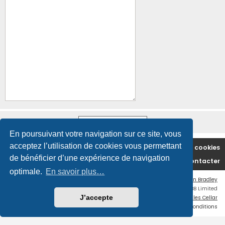
En poursuivant votre navigation sur ce site, vous
acceptez l’utilisation de cookies vous permettant
Accueil du forum
Supprimer les cookies
de bénéficier d’une expérience de navigation
Nous contacter
optimale.
En savoir plus…
Flat Style by
Ian Bradley
Développé par
phpBB
® Forum Software © phpBB Limited
J’accepte
Traduction française officielle
©
Miles Cellar
Confidentialité
|
Conditions