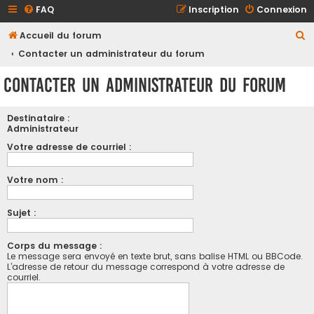
FAQ
Inscription
Connexion
R
Accueil du forum
e
Contacter un administrateur du forum
c
Contacter un administrateur du forum
h
e
Destinataire :
r
Administrateur
c
Votre adresse de courriel :
h
Votre nom :
e
r
Sujet :
Corps du message :
Le message sera envoyé en texte brut, sans balise HTML ou BBCode.
L’adresse de retour du message correspond à votre adresse de
courriel.