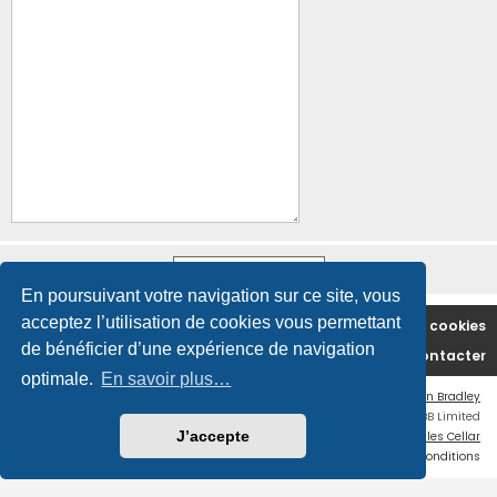
En poursuivant votre navigation sur ce site, vous
acceptez l’utilisation de cookies vous permettant
Accueil du forum
Supprimer les cookies
de bénéficier d’une expérience de navigation
Nous contacter
optimale.
En savoir plus…
Flat Style by
Ian Bradley
Développé par
phpBB
® Forum Software © phpBB Limited
J’accepte
Traduction française officielle
©
Miles Cellar
Confidentialité
|
Conditions