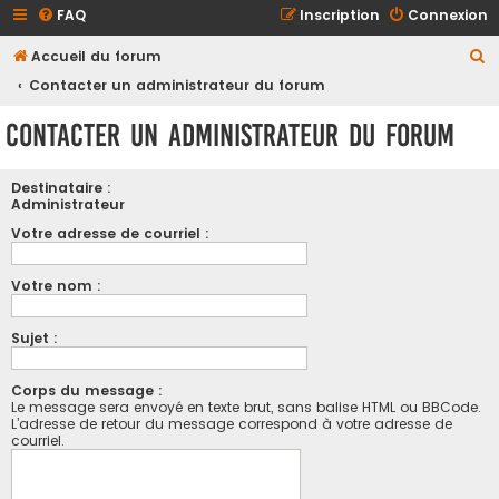
FAQ
Inscription
Connexion
R
Accueil du forum
e
Contacter un administrateur du forum
c
Contacter un administrateur du forum
h
e
Destinataire :
r
Administrateur
c
Votre adresse de courriel :
h
Votre nom :
e
r
Sujet :
Corps du message :
Le message sera envoyé en texte brut, sans balise HTML ou BBCode.
L’adresse de retour du message correspond à votre adresse de
courriel.