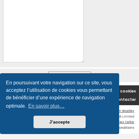
En poursuivant votre navigation sur ce site, vous
acceptez l’utilisation de cookies vous permettant
Accueil du forum
Supprimer les cookies
de bénéficier d’une expérience de navigation
Nous contacter
optimale.
En savoir plus…
Flat Style by
Ian Bradley
Développé par
phpBB
® Forum Software © phpBB Limited
J’accepte
Traduction française officielle
©
Miles Cellar
Confidentialité
|
Conditions