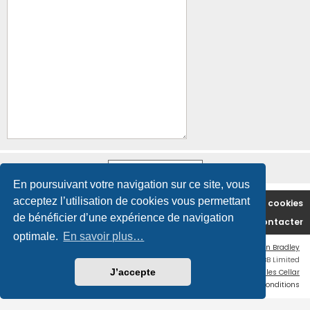
En poursuivant votre navigation sur ce site, vous
acceptez l’utilisation de cookies vous permettant
Accueil du forum
Supprimer les cookies
de bénéficier d’une expérience de navigation
Nous contacter
optimale.
En savoir plus…
Flat Style by
Ian Bradley
Développé par
phpBB
® Forum Software © phpBB Limited
J’accepte
Traduction française officielle
©
Miles Cellar
Confidentialité
|
Conditions