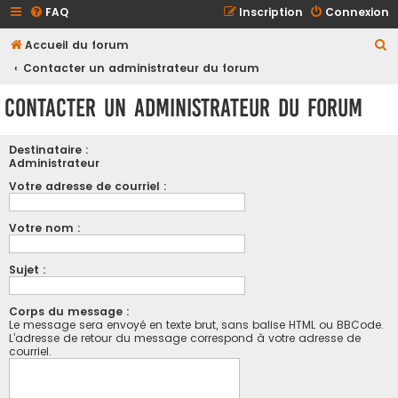
FAQ
Inscription
Connexion
R
Accueil du forum
e
Contacter un administrateur du forum
c
Contacter un administrateur du forum
h
e
Destinataire :
r
Administrateur
c
Votre adresse de courriel :
h
Votre nom :
e
r
Sujet :
Corps du message :
Le message sera envoyé en texte brut, sans balise HTML ou BBCode.
L’adresse de retour du message correspond à votre adresse de
courriel.